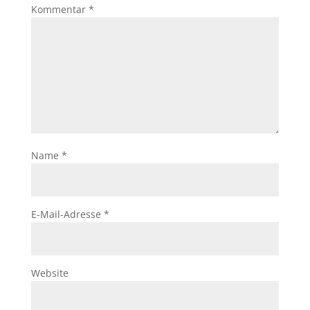
Kommentar
*
Name
*
E-Mail-Adresse
*
Website