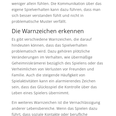
weniger allein fühlen. Die Kommunikation über das
eigene Spielverhalten kann dazu führen, dass man
sich besser verstanden fühlt und nicht in
problematische Muster verfällt.
Die Warnzeichen erkennen
Es gibt verschiedene Warnzeichen, die darauf
hindeuten können, dass das Spielverhalten
problematisch wird. Dazu gehören plötzliche
Veränderungen im Verhalten, wie übermäßige
Geheimniskrämerei bezüglich des Spielens oder das
Verheimlichen von Verlusten vor Freunden und
Familie. Auch die steigende Häufigkeit von
Spielaktivitäten kann ein alarmierendes Zeichen
sein, dass das Glücksspiel die Kontrolle über das
Leben eines Spielers übernimmt.
Ein weiteres Warnzeichen ist die Vernachlässigung
anderer Lebensbereiche. Wenn das Spielen dazu
führt, dass soziale Kontakte oder berufliche