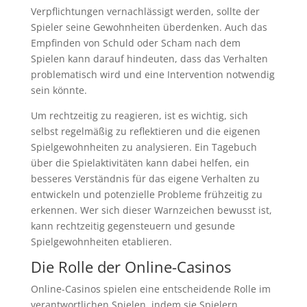
Verpflichtungen vernachlässigt werden, sollte der
Spieler seine Gewohnheiten überdenken. Auch das
Empfinden von Schuld oder Scham nach dem
Spielen kann darauf hindeuten, dass das Verhalten
problematisch wird und eine Intervention notwendig
sein könnte.
Um rechtzeitig zu reagieren, ist es wichtig, sich
selbst regelmäßig zu reflektieren und die eigenen
Spielgewohnheiten zu analysieren. Ein Tagebuch
über die Spielaktivitäten kann dabei helfen, ein
besseres Verständnis für das eigene Verhalten zu
entwickeln und potenzielle Probleme frühzeitig zu
erkennen. Wer sich dieser Warnzeichen bewusst ist,
kann rechtzeitig gegensteuern und gesunde
Spielgewohnheiten etablieren.
Die Rolle der Online-Casinos
Online-Casinos spielen eine entscheidende Rolle im
verantwortlichen Spielen, indem sie Spielern