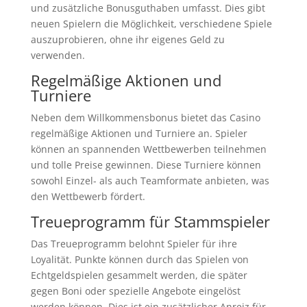
und zusätzliche Bonusguthaben umfasst. Dies gibt
neuen Spielern die Möglichkeit, verschiedene Spiele
auszuprobieren, ohne ihr eigenes Geld zu
verwenden.
Regelmäßige Aktionen und
Turniere
Neben dem Willkommensbonus bietet das Casino
regelmäßige Aktionen und Turniere an. Spieler
können an spannenden Wettbewerben teilnehmen
und tolle Preise gewinnen. Diese Turniere können
sowohl Einzel- als auch Teamformate anbieten, was
den Wettbewerb fördert.
Treueprogramm für Stammspieler
Das Treueprogramm belohnt Spieler für ihre
Loyalität. Punkte können durch das Spielen von
Echtgeldspielen gesammelt werden, die später
gegen Boni oder spezielle Angebote eingelöst
werden können. Dies ist ein zusätzlicher Anreiz für