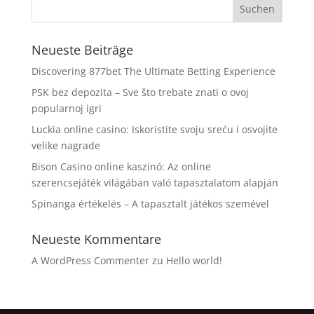
Neueste Beiträge
Discovering 877bet The Ultimate Betting Experience
PSK bez depozita – Sve što trebate znati o ovoj
popularnoj igri
Luckia online casino: Iskoristite svoju sreću i osvojite
velike nagrade
Bison Casino online kaszinó: Az online
szerencsejáték világában való tapasztalatom alapján
Spinanga értékelés – A tapasztalt játékos szemével
Neueste Kommentare
A WordPress Commenter
zu
Hello world!