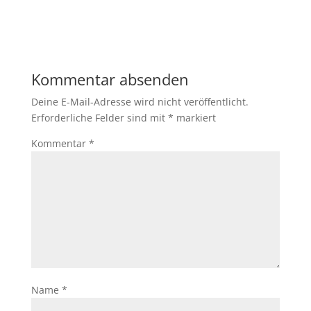
Kommentar absenden
Deine E-Mail-Adresse wird nicht veröffentlicht.
Erforderliche Felder sind mit
*
markiert
Kommentar
*
Name
*