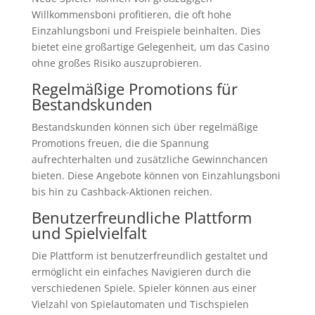
Willkommensboni profitieren, die oft hohe
Einzahlungsboni und Freispiele beinhalten. Dies
bietet eine großartige Gelegenheit, um das Casino
ohne großes Risiko auszuprobieren.
Regelmäßige Promotions für
Bestandskunden
Bestandskunden können sich über regelmäßige
Promotions freuen, die die Spannung
aufrechterhalten und zusätzliche Gewinnchancen
bieten. Diese Angebote können von Einzahlungsboni
bis hin zu Cashback-Aktionen reichen.
Benutzerfreundliche Plattform
und Spielvielfalt
Die Plattform ist benutzerfreundlich gestaltet und
ermöglicht ein einfaches Navigieren durch die
verschiedenen Spiele. Spieler können aus einer
Vielzahl von Spielautomaten und Tischspielen