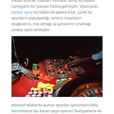
inkişaf edərək, müxtəlif formalar almış və müasir
cəmiyyətin bir parçası halına gəlmişdir. Oyunçular,
aviator oyna
təcrübəsi ilə əylənə bilər, çünki bu
oyunların populyarlığı, onların insanların
duyğularını, risk almağı və şanslarını sınamağı
sevdiyi üçün artmışdır.
Müxtəlif ölkələrdə qumar oyunları qanunvericiliklə
tənzimlənsə də, bəzən qeyri-qanuni fəaliyyətlərlə də