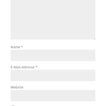
Name
*
E-Mail-Adresse
*
Website