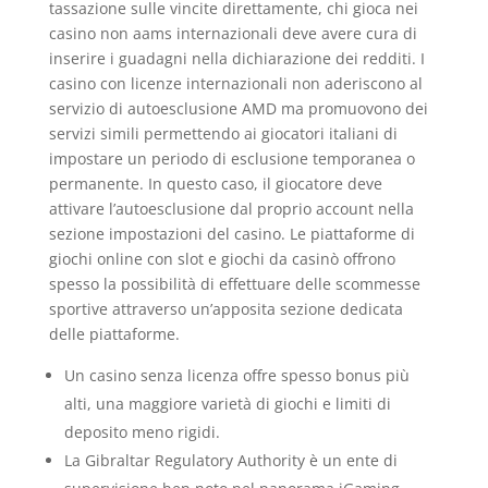
tassazione sulle vincite direttamente, chi gioca nei
casino non aams internazionali deve avere cura di
inserire i guadagni nella dichiarazione dei redditi. I
casino con licenze internazionali non aderiscono al
servizio di autoesclusione AMD ma promuovono dei
servizi simili permettendo ai giocatori italiani di
impostare un periodo di esclusione temporanea o
permanente. In questo caso, il giocatore deve
attivare l’autoesclusione dal proprio account nella
sezione impostazioni del casino. Le piattaforme di
giochi online con slot e giochi da casinò offrono
spesso la possibilità di effettuare delle scommesse
sportive attraverso un’apposita sezione dedicata
delle piattaforme.
Un casino senza licenza offre spesso bonus più
alti, una maggiore varietà di giochi e limiti di
deposito meno rigidi.
La Gibraltar Regulatory Authority è un ente di