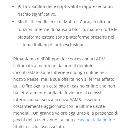
🚨 La volatilità delle criptovalute rappresenta un
rischio significativo.
Molti siti con licenze di Malta e Curaçao offrono
funzioni interne di pausa o blocco, ma non tutte le
piattaforme estere sono piattaforme presenti nel
sistema italiano di autoesclusione.
Rimaniamo nell’Olimpo dei concessionari ADM.
Lottomatica mantiene da anni il dominio
incontrastato sulle lotterie e il bingo online nel
nostro Paese, ma la sua offerta non si ferma affatto
qui. Offre oggi un catalogo di casino online che non
ha letteralmente nulla da invidiare ai colossi
internazionali senza licenza AAMS, essendo
costantemente aggiornato con le ultime uscite
mondiali. Un grande valore aggiunto è la presenza di
giochi della tradizione italiana e
casino italia online
titoli in esclusiva assoluta.