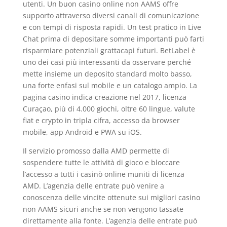
utenti. Un buon casino online non AAMS offre
supporto attraverso diversi canali di comunicazione
e con tempi di risposta rapidi. Un test pratico in Live
Chat prima di depositare somme importanti può farti
risparmiare potenziali grattacapi futuri. BetLabel è
uno dei casi più interessanti da osservare perché
mette insieme un deposito standard molto basso,
una forte enfasi sul mobile e un catalogo ampio. La
pagina casino indica creazione nel 2017, licenza
Curaçao, più di 4.000 giochi, oltre 60 lingue, valute
fiat e crypto in tripla cifra, accesso da browser
mobile, app Android e PWA su iOS.
Il servizio promosso dalla AMD permette di
sospendere tutte le attività di gioco e bloccare
l’accesso a tutti i casinò online muniti di licenza
AMD. L’agenzia delle entrate può venire a
conoscenza delle vincite ottenute sui migliori casino
non AAMS sicuri anche se non vengono tassate
direttamente alla fonte. L’agenzia delle entrate può