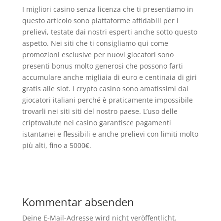
I migliori casino senza licenza che ti presentiamo in
questo articolo sono piattaforme affidabili per i
prelievi, testate dai nostri esperti anche sotto questo
aspetto. Nei siti che ti consigliamo qui come
promozioni esclusive per nuovi giocatori sono
presenti bonus molto generosi che possono farti
accumulare anche migliaia di euro e centinaia di giri
gratis alle slot. I crypto casino sono amatissimi dai
giocatori italiani perché è praticamente impossibile
trovarli nei siti siti del nostro paese. L’uso delle
criptovalute nei casino garantisce pagamenti
istantanei e flessibili e anche prelievi con limiti molto
più alti, fino a 5000€.
Kommentar absenden
Deine E-Mail-Adresse wird nicht veröffentlicht.