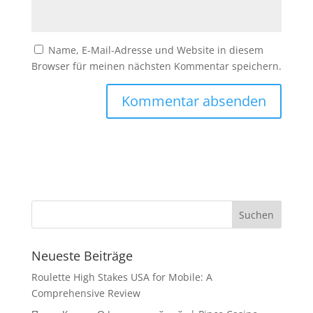
Name, E-Mail-Adresse und Website in diesem
Browser für meinen nächsten Kommentar speichern.
Neueste Beiträge
Roulette High Stakes USA for Mobile: A
Comprehensive Review