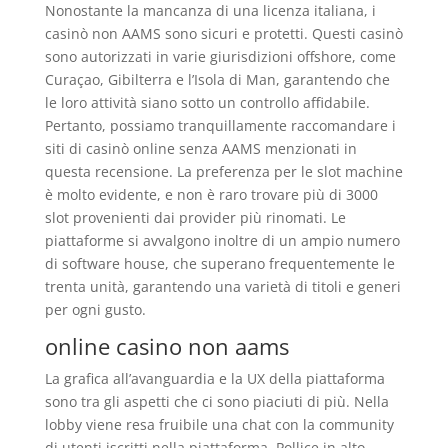
Nonostante la mancanza di una licenza italiana, i
casinò non AAMS sono sicuri e protetti. Questi casinò
sono autorizzati in varie giurisdizioni offshore, come
Curaçao, Gibilterra e l’Isola di Man, garantendo che
le loro attività siano sotto un controllo affidabile.
Pertanto, possiamo tranquillamente raccomandare i
siti di casinò online senza AAMS menzionati in
questa recensione. La preferenza per le slot machine
è molto evidente, e non è raro trovare più di 3000
slot provenienti dai provider più rinomati. Le
piattaforme si avvalgono inoltre di un ampio numero
di software house, che superano frequentemente le
trenta unità, garantendo una varietà di titoli e generi
per ogni gusto.
online casino non aams
La grafica all’avanguardia e la UX della piattaforma
sono tra gli aspetti che ci sono piaciuti di più. Nella
lobby viene resa fruibile una chat con la community
di utenti iscritti nella piattaforma. Pollice in alto