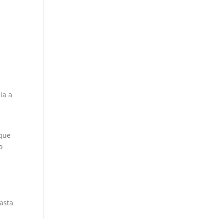
ia a
 que
o
asta