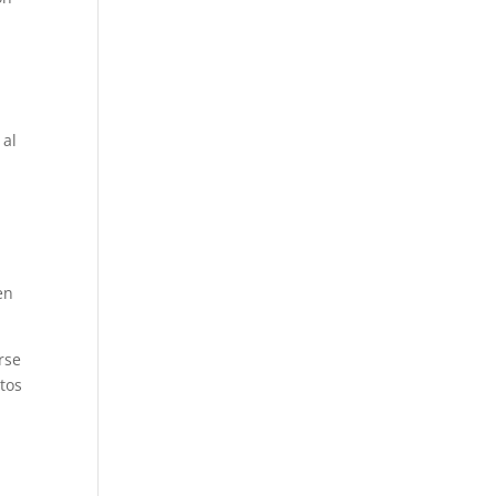
 al
en
rse
tos