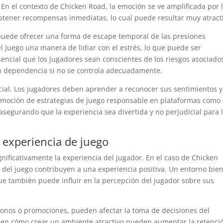
En el contexto de Chicken Road, la emoción se ve amplificada por 
obtener recompensas inmediatas, lo cual puede resultar muy atract
 puede ofrecer una forma de escape temporal de las presiones
 juego una manera de lidiar con el estrés, lo que puede ser
encial que los jugadores sean conscientes de los riesgos asociados
en dependencia si no se controla adecuadamente.
ucial. Los jugadores deben aprender a reconocer sus sentimientos y
omoción de estrategias de juego responsable en plataformas como
 asegurando que la experiencia sea divertida y no perjudicial para 
a experiencia de juego
gnificativamente la experiencia del jugador. En el caso de Chicken
vo del juego contribuyen a una experiencia positiva. Un entorno bie
que también puede influir en la percepción del jugador sobre sus
bonos o promociones, pueden afectar la toma de decisiones del
den cómo crear un ambiente atractivo pueden aumentar la retenci