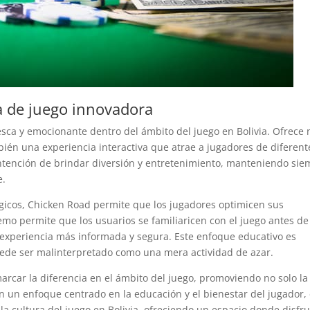
a de juego innovadora
sca y emocionante dentro del ámbito del juego en Bolivia. Ofrece 
bién una experiencia interactiva que atrae a jugadores de diferent
intención de brindar diversión y entretenimiento, manteniendo si
e.
égicos, Chicken Road permite que los jugadores optimicen sus
demo permite que los usuarios se familiaricen con el juego antes de
 experiencia más informada y segura. Este enfoque educativo es
ede ser malinterpretado como una mera actividad de azar.
arcar la diferencia en el ámbito del juego, promoviendo no solo la
n un enfoque centrado en la educación y el bienestar del jugador,
a cultura del juego en Bolivia, ofreciendo un espacio donde disfru