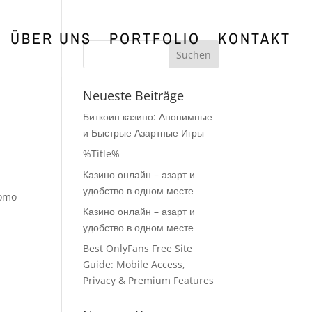
ÜBER UNS
PORTFOLIO
KONTAKT
Neueste Beiträge
Биткоин казино: Анонимные
и Быстрые Азартные Игры
%Title%
Казино онлайн – азарт и
удобство в одном месте
como
Казино онлайн – азарт и
удобство в одном месте
Best OnlyFans Free Site
Guide: Mobile Access,
Privacy & Premium Features