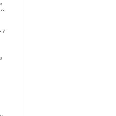
la
ivo.
, ya
la
n
ón