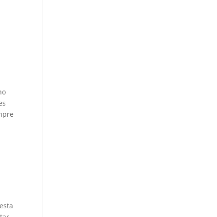
no
es
empre
 esta
tar