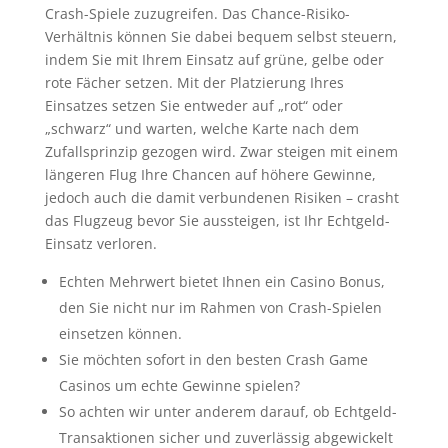
Crash-Spiele zuzugreifen. Das Chance-Risiko-
Verhältnis können Sie dabei bequem selbst steuern,
indem Sie mit Ihrem Einsatz auf grüne, gelbe oder
rote Fächer setzen. Mit der Platzierung Ihres
Einsatzes setzen Sie entweder auf „rot“ oder
„schwarz“ und warten, welche Karte nach dem
Zufallsprinzip gezogen wird. Zwar steigen mit einem
längeren Flug Ihre Chancen auf höhere Gewinne,
jedoch auch die damit verbundenen Risiken – crasht
das Flugzeug bevor Sie aussteigen, ist Ihr Echtgeld-
Einsatz verloren.
Echten Mehrwert bietet Ihnen ein Casino Bonus,
den Sie nicht nur im Rahmen von Crash-Spielen
einsetzen können.
Sie möchten sofort in den besten Crash Game
Casinos um echte Gewinne spielen?
So achten wir unter anderem darauf, ob Echtgeld-
Transaktionen sicher und zuverlässig abgewickelt