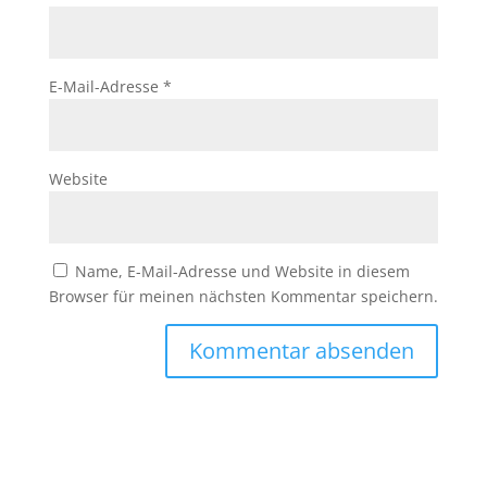
E-Mail-Adresse
*
Website
Name, E-Mail-Adresse und Website in diesem
Browser für meinen nächsten Kommentar speichern.