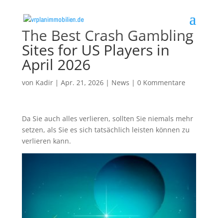
The Best Crash Gambling
Sites for US Players in
April 2026
von
Kadir
|
Apr. 21, 2026
|
News
|
0 Kommentare
Da Sie auch alles verlieren, sollten Sie niemals mehr
setzen, als Sie es sich tatsächlich leisten können zu
verlieren kann.