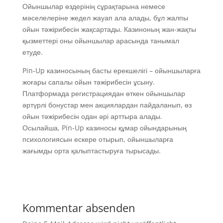
Ойыншылар өздерінің сұрақтарына немесе
мәселелеріне жедел жауап ала алады, бұл жалпы
ойын тәжірибесін жақсартады. Казиноның жан-жақты
қызметтері оны ойыншылар арасында танымал
етуде.
Pin-Up казиносының басты ерекшелігі – ойыншыларға
жоғары сапалы ойын тәжірибесін ұсыну.
Платформада регистрациядан өткен ойыншылар
әртүрлі бонустар мен акциялардан пайдаланып, өз
ойын тәжірибесін одан әрі арттыра алады.
Осылайша, Pin-Up казиносы құмар ойындарының
психологиясын ескере отырып, ойыншыларға
жағымды орта қалыптастыруға тырысады.
Kommentar absenden