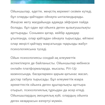
Ойыншылар, әдетте, жеңістің керемет сезімін күтеді,
бұл оларды қайтадан ойнауға ынталандырады.
Жеңіске жету жағдайында адамда эйфория пайда
болады, бұл одан әрі ойынға деген қызығушылықты
арттырады. Сонымен қатар, кейбір адамдар
ұтылғанда, олар қайтадан ойнауға тырысады, өйткені
олар жеңісті қайтару мақсатында «қарызды жабу»
психологиясына түседі.
Ойын психологиясы сондай-ақ әлеуметтік
аспектілерге де байланысты. Ойыншылар көбінесе
онлайн платформаларда, мысалы, Pin-Up
казиносында, басқалармен қарым-қатынас жасап,
достар табуға тырысады. Бұл әлеуметтік өзара
әрекеттестік ойынға деген құштарлықты арттыра
отырып, психологиялық тұрғыдан да әсер етеді.
Ойыншылардың эмоциялық күйі, олардың ойынға
деген көзқарасын өзгертуі мүмкін.