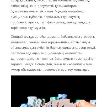
Олар қаржылық ресурстарын жоғалтуы мүмкін, бұл
отбасылық және әлеуметтік қатынастардың
бұзылуына әкелуі ықтимал. Мұндай жағдайлар
эмоциялық күйзеліс, психикалық денсаулық
проблемаларына, тіпті физикалық денсаулыққа да
теріс әсер етуі мүмкін.
Сондай-ақ, құмар ойындарына байланысты стресстік
жағдайлар, уайым мен қорқыныштың арттырылуы,
ойыншылардың өмірінің барлық саласына әсер етеді.
Көптеген адамдар эмоционалдық күйзелістен,
депрессиядан, тіпті өзін-өзі бағалаудың төмендеуінен
зардап шегеді. Сондықтан, ойын психологиясы мен
құмар ойындарының әсерлерін зерттеу маңызды.