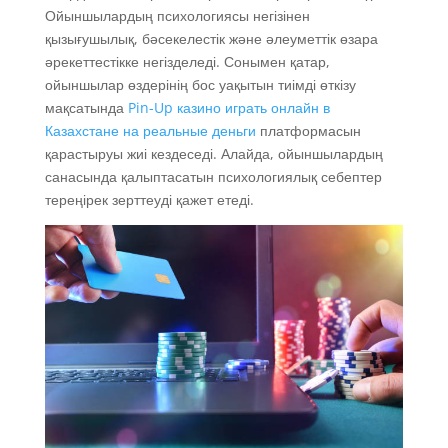
Ойыншылардың психологиясы негізінен
қызығушылық, бәсекелестік және әлеуметтік өзара
әрекеттестікке негізделеді. Сонымен қатар,
ойыншылар өздерінің бос уақытын тиімді өткізу
мақсатында
Pin-Up казино играть онлайн в
Казахстане на реальные деньги
платформасын
қарастыруы жиі кездеседі. Алайда, ойыншылардың
санасында қалыптасатын психологиялық себептер
тереңірек зерттеуді қажет етеді.