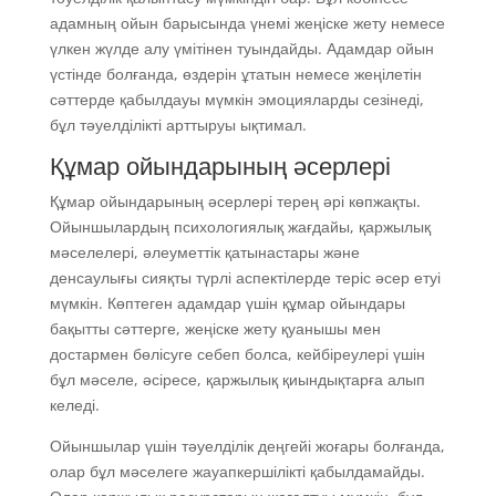
адамның ойын барысында үнемі жеңіске жету немесе
үлкен жүлде алу үмітінен туындайды. Адамдар ойын
үстінде болғанда, өздерін ұтатын немесе жеңілетін
сәттерде қабылдауы мүмкін эмоцияларды сезінеді,
бұл тәуелділікті арттыруы ықтимал.
Құмар ойындарының әсерлері
Құмар ойындарының әсерлері терең әрі көпжақты.
Ойыншылардың психологиялық жағдайы, қаржылық
мәселелері, әлеуметтік қатынастары және
денсаулығы сияқты түрлі аспектілерде теріс әсер етуі
мүмкін. Көптеген адамдар үшін құмар ойындары
бақытты сәттерге, жеңіске жету қуанышы мен
достармен бөлісуге себеп болса, кейбіреулері үшін
бұл мәселе, әсіресе, қаржылық қиындықтарға алып
келеді.
Ойыншылар үшін тәуелділік деңгейі жоғары болғанда,
олар бұл мәселеге жауапкершілікті қабылдамайды.