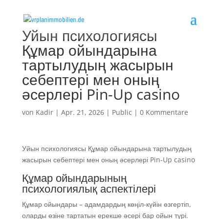
Уйын психологиясы
Құмар ойындарына
тартылудың жасырын
себептері мен оның
әсерлері Pin-Up casino
von
Kadir
|
Apr. 21, 2026
|
Public
|
0 Kommentare
Уйын психологиясы Құмар ойындарына тартылудың
жасырын себептері мен оның әсерлері Pin-Up casino
Құмар ойындарының
психологиялық аспектілері
Құмар ойындары – адамдардың көңіл-күйін өзгертіп,
оларды өзіне тартатын ерекше әсері бар ойын түрі.