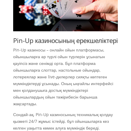
Pin-Up казиносының ерекшеліктері
Pin-Up казиносы – онлайн ойын платформасы,
ойыншыларға әр түрлі ойын түрлерін ұсынатын
қауіпсіз және сенімді орта. Бұл платформа
ойыншыларға слоттар, настольные ойындар,
лотереялар және live-дилерлер сияқты көптеген
мүмкіндіктерді ұсынады. Оның ыңғайлы интерфейсі
мен қолданушыға достық мүмкіндіктері
ойыншылардың ойын тәжірибесін барынша
жақсартады.
Сондай-ақ, Pin-Up казиносының техникалық қолдау
қызметі 24/7 жұмыс істейді, бұл ойыншыларға кез
келген уақытта көмек алуға мүмкіндік береді.