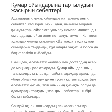
Құмар ойындарына тартылудың
жасырын себептері
Адамдардың құмар ойындарына тартылуының
себептері көп түрлі. Біріншіден, шынайы өмірдегі
қиындықтар, күйзеліске ұшырау немесе монотонды
өмір адамды ойын әлеміне тартуы мүмкін. Көптеген
адамдар қиындықтарынан қ逃у мақсатында құмар
ойындарын таңдайды, бұл оларға уақытша болса да
бақыт сезімін сыйлайды.
Екіншіден, әлеуметтік желілер мен достардың әсері
де маңызды рөл атқарады. Құмар ойындарының
танымалдылығы артқан сайын, адамдар арасында
«бәрі ойнап жатыр» деген түсінік қалыптасады. Бұл
әлеуметтік қысым, тіпті ойынның қызықты болуы да,
адамдарды тартудың жасырын себептерінің бірі
болып табылады.
Сондай-ақ, ойыншылардың психологиясында
тәуелділік қалыптасу мүмкіндігі бар. Бұл көбінесе