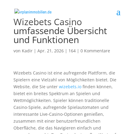
Wizebets Casino
umfassende Übersicht
und Funktionen
von
Kadir
|
Apr. 21, 2026
|
164
|
0 Kommentare
Wizebets Casino ist eine aufregende Plattform, die
Spielern eine Vielzahl von Möglichkeiten bietet. Die
Website, die Sie unter
wizebets.io
finden können,
bietet ein breites Spektrum an Spielen und
Wettmöglichkeiten. Spieler können traditionelle
Casino-Spiele, aufregende Spielautomaten und
interessante Live-Casino-Optionen genießen,
zusammen mit einer benutzerfreundlichen
Oberfläche, die das Navigieren einfach und