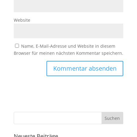
Website
Name, E-Mail-Adresse und Website in diesem
Browser für meinen nächsten Kommentar speichern.
Neueste Beiträge