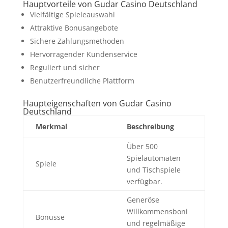
Hauptvorteile von Gudar Casino Deutschland
Vielfältige Spieleauswahl
Attraktive Bonusangebote
Sichere Zahlungsmethoden
Hervorragender Kundenservice
Reguliert und sicher
Benutzerfreundliche Plattform
Haupteigenschaften von Gudar Casino
Deutschland
Merkmal
Beschreibung
Über 500
Spielautomaten
Spiele
und Tischspiele
verfügbar.
Generöse
Willkommensboni
Bonusse
und regelmäßige