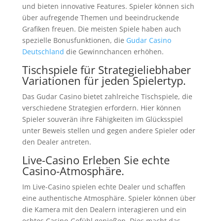
und bieten innovative Features. Spieler können sich
über aufregende Themen und beeindruckende
Grafiken freuen. Die meisten Spiele haben auch
spezielle Bonusfunktionen, die
Gudar Casino
Deutschland
die Gewinnchancen erhöhen.
Tischspiele für Strategieliebhaber
Variationen für jeden Spielertyp.
Das Gudar Casino bietet zahlreiche Tischspiele, die
verschiedene Strategien erfordern. Hier können
Spieler souverän ihre Fähigkeiten im Glücksspiel
unter Beweis stellen und gegen andere Spieler oder
den Dealer antreten.
Live-Casino Erleben Sie echte
Casino-Atmosphäre.
Im Live-Casino spielen echte Dealer und schaffen
eine authentische Atmosphäre. Spieler können über
die Kamera mit den Dealern interagieren und ein
echtes Casino-Gefühl genießen. Dies macht das