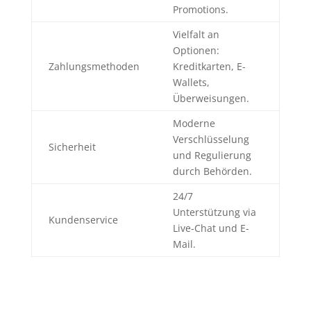
Promotions.
Vielfalt an
Optionen:
Zahlungsmethoden
Kreditkarten, E-
Wallets,
Überweisungen.
Moderne
Verschlüsselung
Sicherheit
und Regulierung
durch Behörden.
24/7
Unterstützung via
Kundenservice
Live-Chat und E-
Mail.