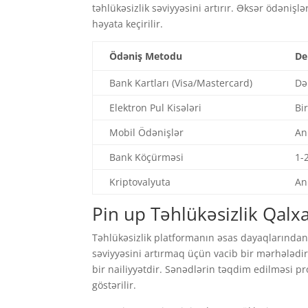
təhlükəsizlik səviyyəsini artırır. Əksər ödəniş
həyata keçirilir.
Ödəniş Metodu
De
Bank Kartları (Visa/Mastercard)
Də
Elektron Pul Kisələri
Bi
Mobil Ödənişlər
An
Bank Köçürməsi
1-
Kriptovalyuta
An
Pin up Təhlükəsizlik Qalxa
Təhlükəsizlik platformanın əsas dayaqlarından 
səviyyəsini artırmaq üçün vacib bir mərhələdir
bir nailiyyətdir. Sənədlərin təqdim edilməsi 
göstərilir.