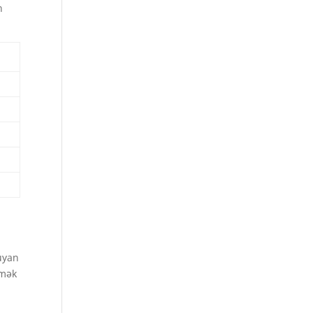
n
ruyan
ömək