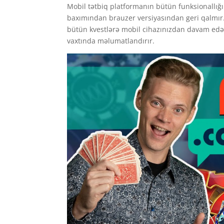
Mobil tətbiq platformanın bütün funksionallığı
baxımından brauzer versiyasından geri qalmır. 
bütün kvestlərə mobil cihazınızdan davam edə bi
vaxtında məlumatlandırır.