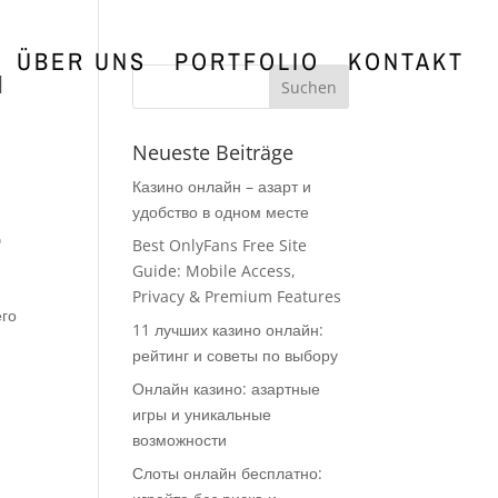
ÜBER UNS
PORTFOLIO
KONTAKT
я
Neueste Beiträge
Казино онлайн – азарт и
удобство в одном месте
ᐉ
Best OnlyFans Free Site
Guide: Mobile Access,
Privacy & Premium Features
его
11 лучших казино онлайн:
рейтинг и советы по выбору
а
Онлайн казино: азартные
игры и уникальные
возможности
Слоты онлайн бесплатно: