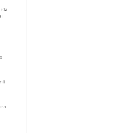
arda
al
də
ı
mli
nsa
a