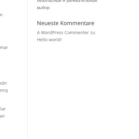
безопасный и увлекательный
выбор
r.
Neueste Kommentare
A WordPress Commenter
zu
Hello world!
umar
kdir
eniş
lar
lən