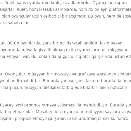
 Rulet, şans oyunlarının kraliçası adlandırılır. Oyunçular, topun
lışırlar. Rulet, həm klassik kazinolarda, həm də onlayn platformal
u olan oyunçular üçün cəlbedici bir seçimdir. Bu oyun, həm də sosi
lərə səbəb olur.
. Bütün oyunlarda, şans birinci dərəcəli amildir, lakin bəzən
er oyununda müvəffəqiyyətli olmaq üçün oyunçuların psixologiyanı
a ehtiyacı var. Bu, onları daha güclü rəqiblər qarşısında üstün e
ır. Oyunçular, müəyyən bir mövzuya və qrafikaya əsaslanan slotlar
iymətləndirməlidirlər. Bununla yanaşı, şans faktoru burada da önə
ırmaq üçün müəyyən taktikalar tətbiq edə bilərlər, lakin nəticələr
düşəcəyi yeri proqnoz etməyə çalışması ilə məhdudlaşır. Burada şa
a tətbiq etmək olar. Məsələn, bəzi oyunçular, müəyyən sayılara və y
işatını proqnoz etməyə çalışırlar. Lakin unutmaq olmaz ki, nəticə