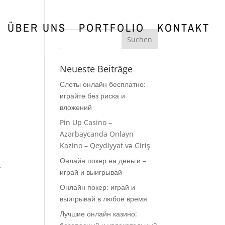
ÜBER UNS
PORTFOLIO
KONTAKT
Neueste Beiträge
Слоты онлайн бесплатно:
играйте без риска и
вложений
Pin Up Casino –
Azərbaycanda Onlayn
Kazino – Qeydiyyat və Giriş
Онлайн покер на деньги –
,
играй и выигрывай
Онлайн покер: играй и
выигрывай в любое время
Лучшие онлайн казино: