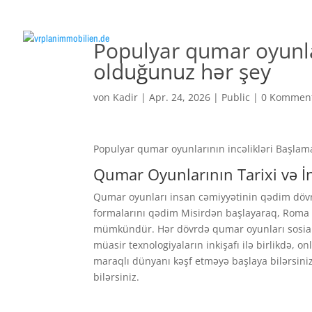
Populyar qumar oyunlar
olduğunuz hər şey
von
Kadir
|
Apr. 24, 2026
|
Public
|
0 Kommen
Populyar qumar oyunlarının incəlikləri Başlam
Qumar Oyunlarının Tarixi və İn
Qumar oyunları insan cəmiyyətinin qədim döv
formalarını qədim Misirdən başlayaraq, Roma 
mümkündür. Hər dövrdə qumar oyunları sosial ə
müasir texnologiyaların inkişafı ilə birlikdə, 
maraqlı dünyanı kəşf etməyə başlaya bilərsini
bilərsiniz.