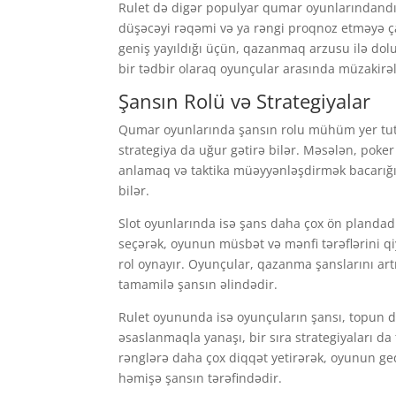
Rulet də digər populyar qumar oyunlarındandır.
düşəcəyi rəqəmi və ya rəngi proqnoz etməyə ça
geniş yayıldığı üçün, qazanmaq arzusu ilə dol
bir tədbir olaraq oyunçular arasında müzakirə
Şansın Rolü və Strategiyalar
Qumar oyunlarında şansın rolu mühüm yer tutur
strategiya da uğur gətirə bilər. Məsələn, pok
anlamaq və taktika müəyyənləşdirmək bacarığın
bilər.
Slot oyunlarında isə şans daha çox ön plandad
seçərək, oyunun müsbət və mənfi tərəflərini q
rol oynayır. Oyunçular, qazanma şanslarını art
tamamilə şansın əlindədir.
Rulet oyununda isə oyunçuların şansı, topun 
əsaslanmaqla yanaşı, bir sıra strategiyaları d
rənglərə daha çox diqqət yetirərək, oyunun ged
həmişə şansın tərəfindədir.