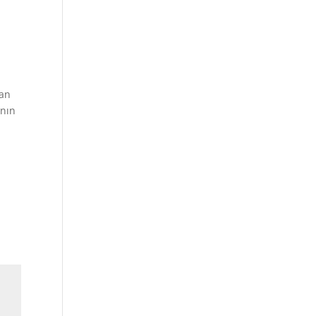
a
nan
ının