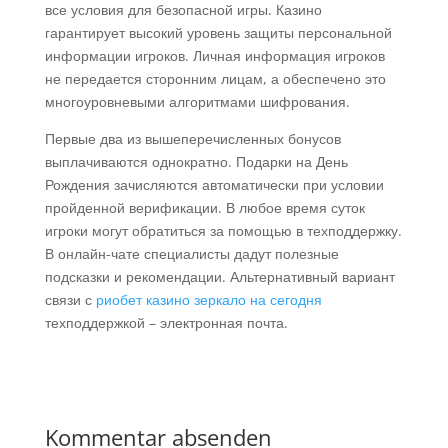
все условия для безопасной игры. Казино
гарантирует высокий уровень защиты персональной
информации игроков. Личная информация игроков
не передается сторонним лицам, а обеспечено это
многоуровневыми алгоритмами шифрования.
Первые два из вышеперечисленных бонусов
выплачиваются однократно. Подарки на День
Рождения зачисляются автоматически при условии
пройденной верификации. В любое время суток
игроки могут обратиться за помощью в техподдержку.
В онлайн-чате специалисты дадут полезные
подсказки и рекомендации. Альтернативный вариант
связи с
риобет казино зеркало на сегодня
техподдержкой – электронная почта.
Kommentar absenden