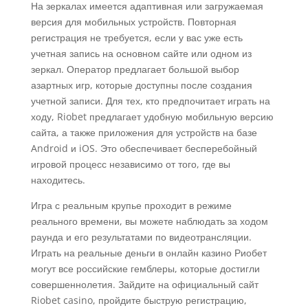
На зеркалах имеется адаптивная или загружаемая
версия для мобильных устройств. Повторная
регистрация не требуется, если у вас уже есть
учетная запись на основном сайте или одном из
зеркал. Оператор предлагает большой выбор
азартных игр, которые доступны после создания
учетной записи. Для тех, кто предпочитает играть на
ходу, Riobet предлагает удобную мобильную версию
сайта, а также приложения для устройств на базе
Android и iOS. Это обеспечивает бесперебойный
игровой процесс независимо от того, где вы
находитесь.
Игра с реальным крупье проходит в режиме
реального времени, вы можете наблюдать за ходом
раунда и его результатами по видеотрансляции.
Играть на реальные деньги в онлайн казино Риобет
могут все российские гемблеры, которые достигли
совершеннолетия. Зайдите на официальный сайт
Riobet casino, пройдите быструю регистрацию,