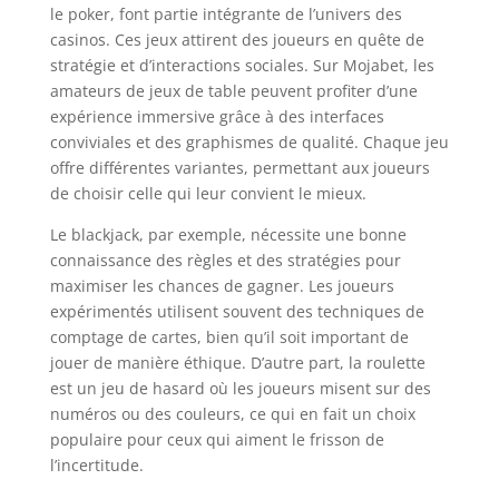
le poker, font partie intégrante de l’univers des
casinos. Ces jeux attirent des joueurs en quête de
stratégie et d’interactions sociales. Sur Mojabet, les
amateurs de jeux de table peuvent profiter d’une
expérience immersive grâce à des interfaces
conviviales et des graphismes de qualité. Chaque jeu
offre différentes variantes, permettant aux joueurs
de choisir celle qui leur convient le mieux.
Le blackjack, par exemple, nécessite une bonne
connaissance des règles et des stratégies pour
maximiser les chances de gagner. Les joueurs
expérimentés utilisent souvent des techniques de
comptage de cartes, bien qu’il soit important de
jouer de manière éthique. D’autre part, la roulette
est un jeu de hasard où les joueurs misent sur des
numéros ou des couleurs, ce qui en fait un choix
populaire pour ceux qui aiment le frisson de
l’incertitude.