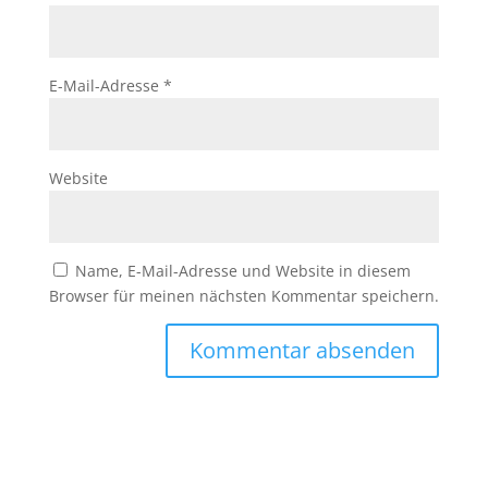
E-Mail-Adresse
*
Website
Name, E-Mail-Adresse und Website in diesem
Browser für meinen nächsten Kommentar speichern.