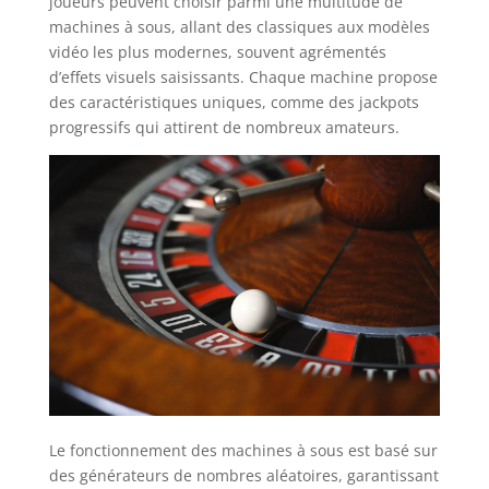
joueurs peuvent choisir parmi une multitude de
machines à sous, allant des classiques aux modèles
vidéo les plus modernes, souvent agrémentés
d’effets visuels saisissants. Chaque machine propose
des caractéristiques uniques, comme des jackpots
progressifs qui attirent de nombreux amateurs.
Le fonctionnement des machines à sous est basé sur
des générateurs de nombres aléatoires, garantissant