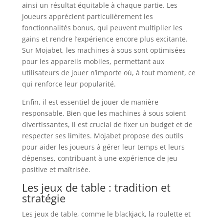
ainsi un résultat équitable à chaque partie. Les
joueurs apprécient particulièrement les
fonctionnalités bonus, qui peuvent multiplier les
gains et rendre l’expérience encore plus excitante.
Sur Mojabet, les machines à sous sont optimisées
pour les appareils mobiles, permettant aux
utilisateurs de jouer n’importe où, à tout moment, ce
qui renforce leur popularité.
Enfin, il est essentiel de jouer de manière
responsable. Bien que les machines à sous soient
divertissantes, il est crucial de fixer un budget et de
respecter ses limites. Mojabet propose des outils
pour aider les joueurs à gérer leur temps et leurs
dépenses, contribuant à une expérience de jeu
positive et maîtrisée.
Les jeux de table : tradition et
stratégie
Les jeux de table, comme le blackjack, la roulette et