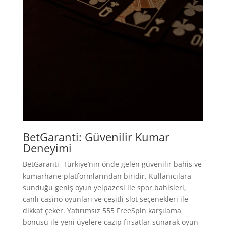
BetGaranti: Güvenilir Kumar
Deneyimi
BetGaranti, Türkiye’nin önde gelen güvenilir bahis ve
kumarhane platformlarından biridir. Kullanıcılara
sunduğu geniş oyun yelpazesi ile spor bahisleri,
canlı casino oyunları ve çeşitli slot seçenekleri ile
dikkat çeker. Yatırımsız 555 FreeSpin karşılama
bonusu ile yeni üyelere cazip fırsatlar sunarak oyun