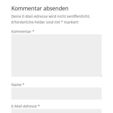
Kommentar absenden
Deine E-Mail-Adresse wird nicht veröffentlicht.
Erforderliche Felder sind mit
*
markiert
Kommentar
*
Name
*
E-Mail-Adresse
*