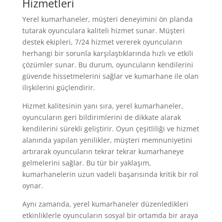
Hizmetleri
Yerel kumarhaneler, müşteri deneyimini ön planda
tutarak oyunculara kaliteli hizmet sunar. Müşteri
destek ekipleri, 7/24 hizmet vererek oyuncuların
herhangi bir sorunla karşılaştıklarında hızlı ve etkili
çözümler sunar. Bu durum, oyuncuların kendilerini
güvende hissetmelerini sağlar ve kumarhane ile olan
ilişkilerini güçlendirir.
Hizmet kalitesinin yanı sıra, yerel kumarhaneler,
oyuncuların geri bildirimlerini de dikkate alarak
kendilerini sürekli geliştirir. Oyun çeşitliliği ve hizmet
alanında yapılan yenilikler, müşteri memnuniyetini
artırarak oyuncuların tekrar tekrar kumarhaneye
gelmelerini sağlar. Bu tür bir yaklaşım,
kumarhanelerin uzun vadeli başarısında kritik bir rol
oynar.
Aynı zamanda, yerel kumarhaneler düzenledikleri
etkinliklerle oyuncuların sosyal bir ortamda bir araya