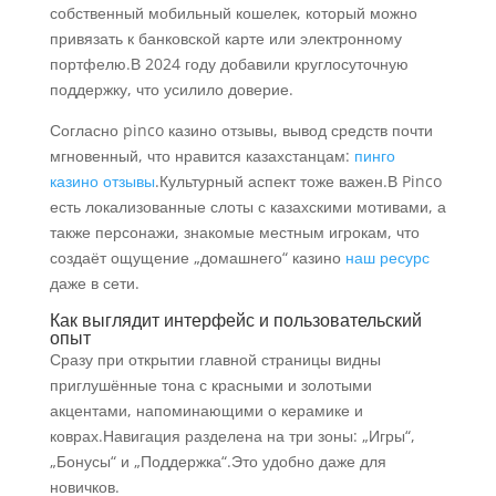
собственный мобильный кошелек, который можно
привязать к банковской карте или электронному
портфелю.В 2024 году добавили круглосуточную
поддержку, что усилило доверие.
Согласно pinco казино отзывы, вывод средств почти
мгновенный, что нравится казахстанцам:
пинго
казино отзывы
.Культурный аспект тоже важен.В Pinco
есть локализованные слоты с казахскими мотивами, а
также персонажи, знакомые местным игрокам, что
создаёт ощущение „домашнего“ казино
наш ресурс
даже в сети.
Как выглядит интерфейс и пользовательский
опыт
Сразу при открытии главной страницы видны
приглушённые тона с красными и золотыми
акцентами, напоминающими о керамике и
коврах.Навигация разделена на три зоны: „Игры“,
„Бонусы“ и „Поддержка“.Это удобно даже для
новичков.