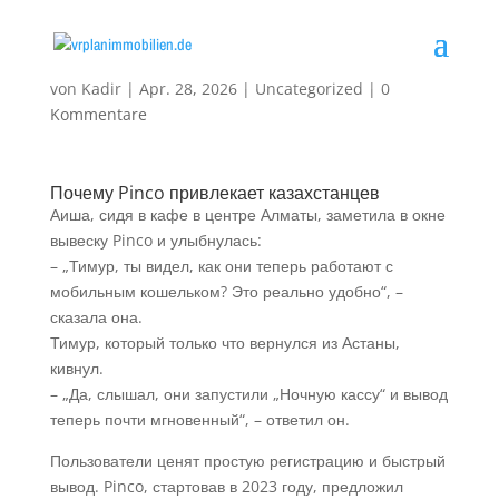
von
Kadir
|
Apr. 28, 2026
|
Uncategorized
|
0
Kommentare
Почему Pinco привлекает казахстанцев
Аиша, сидя в кафе в центре Алматы, заметила в окне
вывеску Pinco и улыбнулась:
– „Тимур, ты видел, как они теперь работают с
мобильным кошельком? Это реально удобно“, –
сказала она.
Тимур, который только что вернулся из Астаны,
кивнул.
– „Да, слышал, они запустили „Ночную кассу“ и вывод
теперь почти мгновенный“, – ответил он.
Пользователи ценят простую регистрацию и быстрый
вывод. Pinco, стартовав в 2023 году, предложил