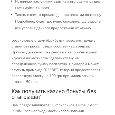
Истинные поклонники азартных игр оценят раздел
Live Casino в Riobet.
Также, в самом промокоде, при нажатии на кнопку
Подробнее, будет доступно описание, где указаны
все условия данного предложения от казино.
Безрисковые ставки (фрибеты) позволяют делать
ставки без риска потери собственных средств.
Промокоды казино без депозита на фрибеты дают
игрокам возможность сделать ставку на
определенную сумму бесплатно. Примером может
служить промокод FREEBET, который предоставляет
бесплатную ставку на 100 грн при минимальной
ставке в 50 грн.
Как получить казино бонусы без
отыгрыша?
Вам предоставляются 50 фриспинов в игре „Great
Panda“ без необходимости использования