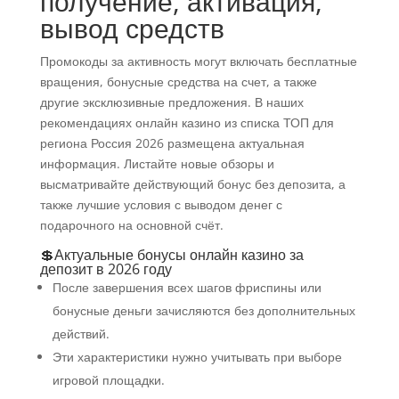
получение, активация,
вывод средств
Промокоды за активность могут включать бесплатные
вращения, бонусные средства на счет, а также
другие эксклюзивные предложения. В наших
рекомендациях онлайн казино из списка ТОП для
региона Россия 2026 размещена актуальная
информация. Листайте новые обзоры и
высматривайте действующий бонус без депозита, а
также лучшие условия с выводом денег с
подарочного на основной счёт.
💲Актуальные бонусы онлайн казино за
депозит в 2026 году
После завершения всех шагов фриспины или
бонусные деньги зачисляются без дополнительных
действий.
Эти характеристики нужно учитывать при выборе
игровой площадки.