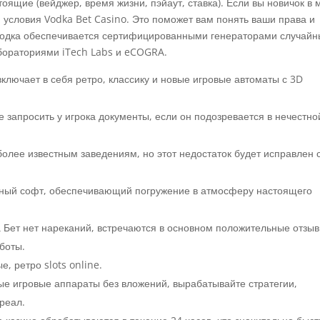
тоящие (вейджер, время жизни, пэйаут, ставка). Если вы новичок в 
и условия Vodka Bet Casino. Это поможет вам понять ваши права и
о Водка обеспечивается сертифицированными генераторами случайн
бораториями iTech Labs и eCOGRA.
ключает в себя ретро, классику и новые игровые автоматы с 3D
е запросить у игрока документы, если он подозревается в нечестно
более известным заведениям, но этот недостаток будет исправлен 
сный софт, обеспечивающий погружение в атмосферу настоящего
 Бет нет нареканий, встречаются в основном положительные отзыв
боты.
е, ретро slots online.
ые игровые аппараты без вложений, вырабатывайте стратегии,
реал.