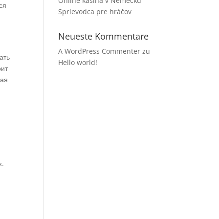
Online kasína v Nemecku
ся
Sprievodca pre hráčov
Neueste Kommentare
A WordPress Commenter
zu
ать
Hello world!
оит
ная
ь
х.