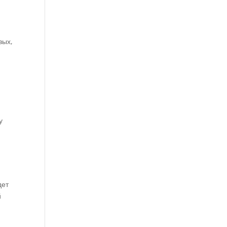
вых,
у
дет
й