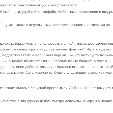
ависят от конкретной акции и могут меняться.
й выбор игр, удобный интерфейс, мобильные приложения и щедр
legram-канал с актуальными новостями, акциями и ответами на
енег, которые можно использовать в онлайн-играх. Достаточно ли
о, а потом снова играть на добавленные “фантики”. Играть в демки
 поддерживает их и мобильная версия. Так что тестируйте любим
ний, вырабатывайте стратегии, рассчитывайте бюджет, а потом
 для получения действительно уникального игрового опыта, которы
то знает, может быть, именно вы будете следующим счастливчиком,
т, ознакомьтесь с бонусной программой Vodka casino, потому что 
ы клиентам было удобно делать быстро депозиты на игру и выводит