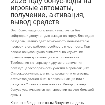
2026 году бонус-коды на
игровые автоматы,
получение, активация,
вывод средств
Этот бонус чаще остальных начисляется без
вейджера и доступен для вывода на карту. Благодаря
бездепам, казино дает возможность пользователю
проверить его работоспособность и честность. При
поиске бонусов нужно внимательно изучать их
правила еще до активации и использования.
Требования к отыгрышу и другие ограничения
покажут целесообразность участия в промоакциях.
Список доступных для использования и отыгрыша
автоматов должен быть в описании акции или в
разделе «Условия и положения». Иногда размер
бонуса увеличивается при внесении на счет большей
суммы.
Казино с бездепозитным бонусом на день