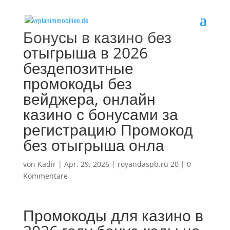
Бонусы в казино без
отыгрыша в 2026
бездепозитные
промокоды без
вейджера, онлайн
казино с бонусами за
регистрацию Промокод
без отыгрыша онла
von
Kadir
|
Apr. 29, 2026
|
royandaspb.ru 20
|
0
Kommentare
Промокоды для казино в