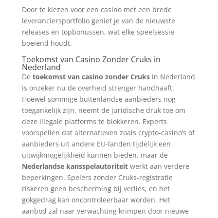
Door te kiezen voor een casino met een brede
leveranciersportfolio geniet je van de nieuwste
releases en topbonussen, wat elke speelsessie
boeiend houdt.
Toekomst van Casino Zonder Cruks in
Nederland
De
toekomst van casino zonder Cruks
in Nederland
is onzeker nu de overheid strenger handhaaft.
Hoewel sommige buitenlandse aanbieders nog
toegankelijk zijn, neemt de juridische druk toe om
deze illegale platforms te blokkeren. Experts
voorspellen dat alternatieven zoals crypto-casino’s of
aanbieders uit andere EU-landen tijdelijk een
uitwijkmogelijkheid kunnen bieden, maar de
Nederlandse kansspelautoriteit
werkt aan verdere
beperkingen. Spelers zonder Cruks-registratie
riskeren geen bescherming bij verlies, en het
gokgedrag kan oncontroleerbaar worden. Het
aanbod zal naar verwachting krimpen door nieuwe