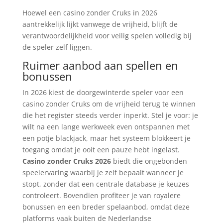
Hoewel een casino zonder Cruks in 2026
aantrekkelijk lijkt vanwege de vrijheid, blijft de
verantwoordelijkheid voor veilig spelen volledig bij
de speler zelf liggen.
Ruimer aanbod aan spellen en
bonussen
In 2026 kiest de doorgewinterde speler voor een
casino zonder Cruks om de vrijheid terug te winnen
die het register steeds verder inperkt. Stel je voor: je
wilt na een lange werkweek even ontspannen met
een potje blackjack, maar het systeem blokkeert je
toegang omdat je ooit een pauze hebt ingelast.
Casino zonder Cruks 2026
biedt die ongebonden
speelervaring waarbij je zelf bepaalt wanneer je
stopt, zonder dat een centrale database je keuzes
controleert. Bovendien profiteer je van royalere
bonussen en een breder spelaanbod, omdat deze
platforms vaak buiten de Nederlandse