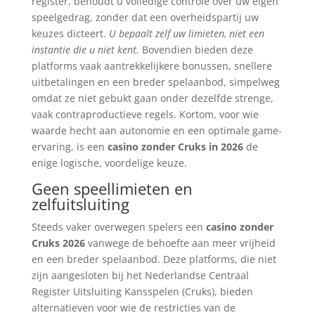
register, behoudt u volledige controle over uw eigen
speelgedrag, zonder dat een overheidspartij uw
keuzes dicteert.
U bepaalt zelf uw limieten, niet een
instantie die u niet kent.
Bovendien bieden deze
platforms vaak aantrekkelijkere bonussen, snellere
uitbetalingen en een breder spelaanbod, simpelweg
omdat ze niet gebukt gaan onder dezelfde strenge,
vaak contraproductieve regels. Kortom, voor wie
waarde hecht aan autonomie en een optimale game-
ervaring, is een
casino zonder Cruks in 2026
de
enige logische, voordelige keuze.
Geen speellimieten en
zelfuitsluiting
Steeds vaker overwegen spelers een
casino zonder
Cruks 2026
vanwege de behoefte aan meer vrijheid
en een breder spelaanbod. Deze platforms, die niet
zijn aangesloten bij het Nederlandse Centraal
Register Uitsluiting Kansspelen (Cruks), bieden
alternatieven voor wie de restricties van de