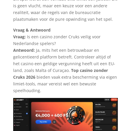
is geen vlucht, maar een keuze voor een andere
realiteit, waar de regels van de bureaucratie
plaatsmaken voor de pure opwinding van het spel.
Vraag & Antwoord
Vraag:
Is een casino zonder Cruks veilig voor
Nederlandse spelers?
Antwoord:
Ja, mits het een betrouwbaar en
gelicentieerd platform betreft. Controleer altijd of
het casino een geldige vergunning heeft uit een EU-
land, zoals Malta of Curaçao.
Top casino zonder
Cruks 2026
bieden vaak extra bescherming via eigen
limiet-tools, maar vereist wel een bewuste
speelhouding.