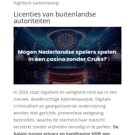
hightech-samenleving.
Licenties van buitenlandse
autoriteiten
In 2026 staat legaliteit en veiligheid centraal in een
nieuwe, daadkrachtige kabinetsaanpak. Digitale
criminaliteit en georganiseerde ondermijning
worden met gerichte, preventieve wetgeving
bestreden, waarbij de overheid haar toezicht
versterkt zonder vrijheden onnodig in te perken.
De
balans tussen privacy en handhaving blijft een