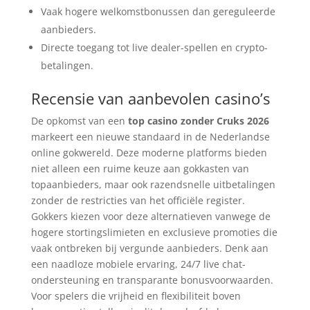
Vaak hogere welkomstbonussen dan gereguleerde
aanbieders.
Directe toegang tot live dealer-spellen en crypto-
betalingen.
Recensie van aanbevolen casino’s
De opkomst van een
top casino zonder Cruks 2026
markeert een nieuwe standaard in de Nederlandse
online gokwereld. Deze moderne platforms bieden
niet alleen een ruime keuze aan gokkasten van
topaanbieders, maar ook razendsnelle uitbetalingen
zonder de restricties van het officiële register.
Gokkers kiezen voor deze alternatieven vanwege de
hogere stortingslimieten en exclusieve promoties die
vaak ontbreken bij vergunde aanbieders. Denk aan
een naadloze mobiele ervaring, 24/7 live chat-
ondersteuning en transparante bonusvoorwaarden.
Voor spelers die vrijheid en flexibiliteit boven