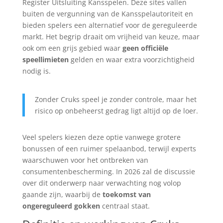
Register Uitsluiting Kansspelen. Deze sites vallen
buiten de vergunning van de Kansspelautoriteit en
bieden spelers een alternatief voor de gereguleerde
markt. Het begrip draait om vrijheid van keuze, maar
ook om een grijs gebied waar
geen officiële
speellimieten
gelden en waar extra voorzichtigheid
nodig is.
Zonder Cruks speel je zonder controle, maar het
risico op onbeheerst gedrag ligt altijd op de loer.
Veel spelers kiezen deze optie vanwege grotere
bonussen of een ruimer spelaanbod, terwijl experts
waarschuwen voor het ontbreken van
consumentenbescherming. In 2026 zal de discussie
over dit onderwerp naar verwachting nog volop
gaande zijn, waarbij de
toekomst van
ongereguleerd gokken
centraal staat.