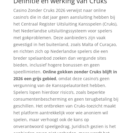
Definitie en werking van Cruks
Casino Zonder Cruks 2026 verwijst naar online
casino’s die in dat jaar geen aansluiting hebben bij
het Centraal Register Uitsluiting Kansspelen (Cruks),
het Nederlandse uitsluitingssysteem voor spelers
met gokproblemen. Deze aanbieders zijn vaak
gevestigd in het buitenland, zoals Malta of Curaçao,
en richten zich op Nederlandse spelers die een
breder spelaanbod zoeken dan vergunde sites
bieden, inclusief hogere bonussen en geen
speellimieten.
Online gokken zonder Cruks blijft in
2026 een grijs gebied
, omdat deze casino’s geen
vergunning van de Kansspelautoriteit hebben.
Spelers lopen hierdoor risico’s, zoals beperkte
consumentenbescherming en geen terugbetaling bij
geschillen. Het ontbreken van Cruks-toezicht maakt
het platform aantrekkelijk voor wie anoniem wil
spelen, maar verhoogt ook de kans op
onverantwoord speelgedrag. Juridisch gezien is het