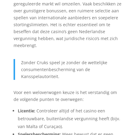
gereguleerde markt wil omzeilen. Vaak beschikken ze
over gunstigere bonussen, een ruimere selectie aan
spellen van internationale aanbieders en soepelere
stortingslimieten. Het is echter essentieel om te
beseffen dat deze casino’s geen Nederlandse
vergunning hebben, wat juridische risico’s met zich
meebrengt.
Zonder Cruks speel je zonder de wettelijke
consumentenbescherming van de
Kansspelautoriteit.
Voor een weloverwogen keuze is het verstandig om
de volgende punten te overwegen:
Licentie:
Controleer altijd of het casino een
betrouwbare, buitenlandse vergunning heeft (bijv.
van Malta of Curaçao).
Spelersbescherming:
Wees bewust dat er geen