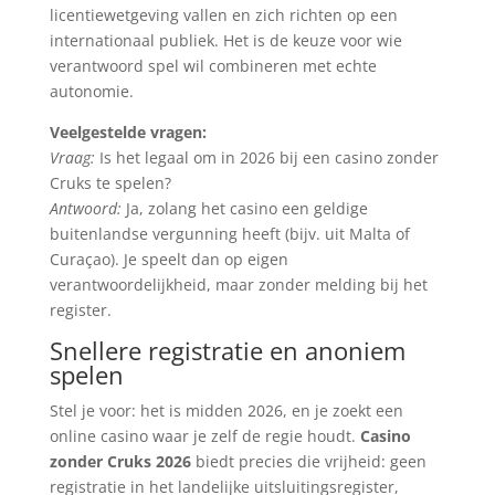
licentiewetgeving vallen en zich richten op een
internationaal publiek. Het is de keuze voor wie
verantwoord spel wil combineren met echte
autonomie.
Veelgestelde vragen:
Vraag:
Is het legaal om in 2026 bij een casino zonder
Cruks te spelen?
Antwoord:
Ja, zolang het casino een geldige
buitenlandse vergunning heeft (bijv. uit Malta of
Curaçao). Je speelt dan op eigen
verantwoordelijkheid, maar zonder melding bij het
register.
Snellere registratie en anoniem
spelen
Stel je voor: het is midden 2026, en je zoekt een
online casino waar je zelf de regie houdt.
Casino
zonder Cruks 2026
biedt precies die vrijheid: geen
registratie in het landelijke uitsluitingsregister,