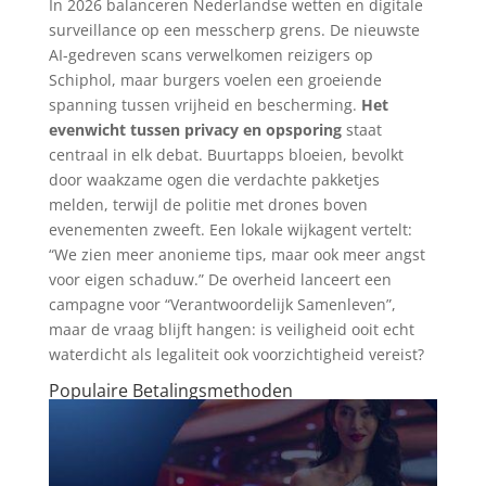
In 2026 balanceren Nederlandse wetten en digitale
surveillance op een messcherp grens. De nieuwste
AI-gedreven scans verwelkomen reizigers op
Schiphol, maar burgers voelen een groeiende
spanning tussen vrijheid en bescherming.
Het
evenwicht tussen privacy en opsporing
staat
centraal in elk debat. Buurtapps bloeien, bevolkt
door waakzame ogen die verdachte pakketjes
melden, terwijl de politie met drones boven
evenementen zweeft. Een lokale wijkagent vertelt:
“We zien meer anonieme tips, maar ook meer angst
voor eigen schaduw.” De overheid lanceert een
campagne voor “Verantwoordelijk Samenleven”,
maar de vraag blijft hangen: is veiligheid ooit echt
waterdicht als legaliteit ook voorzichtigheid vereist?
Populaire Betalingsmethoden