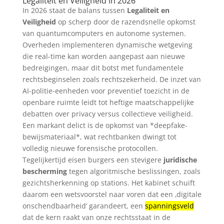
Legaliteit en Veiligheid in 2026
In 2026 staat de balans tussen
Legaliteit en
Veiligheid
op scherp door de razendsnelle opkomst
van quantumcomputers en autonome systemen.
Overheden implementeren dynamische wetgeving
die real-time kan worden aangepast aan nieuwe
bedreigingen, maar dit botst met fundamentele
rechtsbeginselen zoals rechtszekerheid. De inzet van
AI-politie-eenheden voor preventief toezicht in de
openbare ruimte leidt tot heftige maatschappelijke
debatten over privacy versus collectieve veiligheid.
Een markant delict is de opkomst van *deepfake-
bewijsmateriaal*, wat rechtbanken dwingt tot
volledig nieuwe forensische protocollen.
Tegelijkertijd eisen burgers een stevigere
juridische
bescherming
tegen algoritmische beslissingen, zoals
gezichtsherkenning op stations. Het kabinet schuift
daarom een wetsvoorstel naar voren dat een ‚digitale
onschendbaarheid‘ garandeert, een
spanningsveld
dat de kern raakt van onze rechtsstaat in de