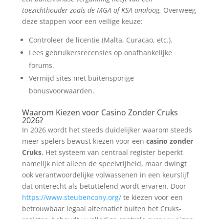
toezichthouder zoals de MGA of KSA-analoog.
Overweeg
deze stappen voor een veilige keuze:
Controleer de licentie (Malta, Curacao, etc.).
Lees gebruikersrecensies op onafhankelijke
forums.
Vermijd sites met buitensporige
bonusvoorwaarden.
Waarom Kiezen voor Casino Zonder Cruks
2026?
In 2026 wordt het steeds duidelijker waarom steeds
meer spelers bewust kiezen voor een
casino zonder
Cruks
. Het systeem van centraal register beperkt
namelijk niet alleen de speelvrijheid, maar dwingt
ook verantwoordelijke volwassenen in een keurslijf
dat onterecht als betuttelend wordt ervaren. Door
https://www.steubencony.org/
te kiezen voor een
betrouwbaar legaal alternatief buiten het Cruks-