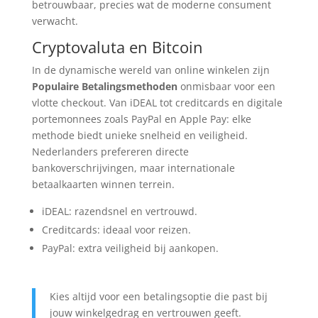
betrouwbaar, precies wat de moderne consument
verwacht.
Cryptovaluta en Bitcoin
In de dynamische wereld van online winkelen zijn
Populaire Betalingsmethoden
onmisbaar voor een
vlotte checkout. Van iDEAL tot creditcards en digitale
portemonnees zoals PayPal en Apple Pay: elke
methode biedt unieke snelheid en veiligheid.
Nederlanders prefereren directe
bankoverschrijvingen, maar internationale
betaalkaarten winnen terrein.
iDEAL: razendsnel en vertrouwd.
Creditcards: ideaal voor reizen.
PayPal: extra veiligheid bij aankopen.
Kies altijd voor een betalingsoptie die past bij
jouw winkelgedrag en vertrouwen geeft.