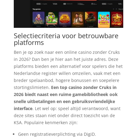
Selectiecriteria voor betrouwbare
platforms
Ben je op zoek naar een online casino zonder Cruks
in 2026? Dan ben je hier aan het juiste adres. Deze
platforms bieden een alternatief voor spelers die het
Nederlandse register willen omzeilen, vaak met een
breder spelaanbod, hogere bonussen en soepelere
stortingslimieten.
Een top casino zonder Cruks in
2026 biedt naast een ruime gamebibliotheek ook
snelle uitbetalingen en een gebruiksvriendelijke
interface
. Let wel op: speel altijd verantwoord, want
deze sites staan niet onder direct toezicht van de
KSA. Populaire kenmerken zijn:
Geen registratieverplichting via DigiD.