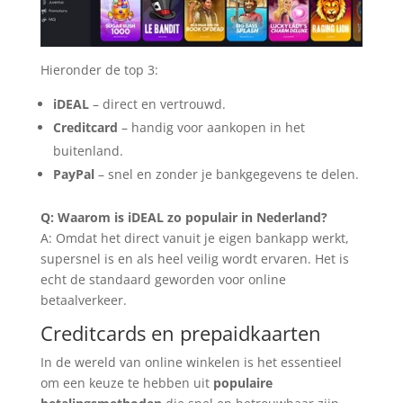
Hieronder de top 3:
iDEAL
– direct en vertrouwd.
Creditcard
– handig voor aankopen in het
buitenland.
PayPal
– snel en zonder je bankgegevens te delen.
Q: Waarom is iDEAL zo populair in Nederland?
A: Omdat het direct vanuit je eigen bankapp werkt,
supersnel is en als heel veilig wordt ervaren. Het is
echt de standaard geworden voor online
betaalverkeer.
Creditcards en prepaidkaarten
In de wereld van online winkelen is het essentieel
om een keuze te hebben uit
populaire