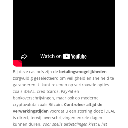
Bij deze casino’s zijn de
betalingsmogelijkheden
zorgvuldig geselecteerd om veiligheid en snelheid te
garanderen. U kunt rekenen op vertrouwde opties
zoals iDEAL, creditcards, PayPal en
bankoverschrijvingen, maar ook op moderne
cryptovaluta zoals Bitcoin.
Controleer altijd de
verwerkingstijden
voordat u een storting doet; iDEAL
is direct, terwijl overschrijvingen enkele dagen
kunnen duren.
Voor snelle uitbetalingen kiest u het