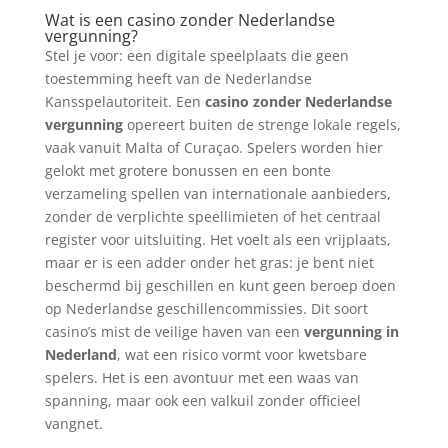
Wat is een casino zonder Nederlandse
vergunning?
Stel je voor: een digitale speelplaats die geen
toestemming heeft van de Nederlandse
Kansspelautoriteit. Een
casino zonder Nederlandse
vergunning
opereert buiten de strenge lokale regels,
vaak vanuit Malta of Curaçao. Spelers worden hier
gelokt met grotere bonussen en een bonte
verzameling spellen van internationale aanbieders,
zonder de verplichte speellimieten of het centraal
register voor uitsluiting. Het voelt als een vrijplaats,
maar er is een adder onder het gras: je bent niet
beschermd bij geschillen en kunt geen beroep doen
op Nederlandse geschillencommissies. Dit soort
casino’s mist de veilige haven van een
vergunning in
Nederland
, wat een risico vormt voor kwetsbare
spelers. Het is een avontuur met een waas van
spanning, maar ook een valkuil zonder officieel
vangnet.