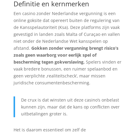
Definitie en kernmerken
Een casino zonder Nederlandse vergunning is een
online goksite dat opereert buiten de regulering van
de Kansspelautoriteit (Ksa). Deze platforms zijn vaak
gevestigd in landen zoals Malta of Curaçao en vallen
niet onder de Nederlandse Wet kansspelen op
afstand.
Gokken zonder vergunning brengt risico’s
zoals geen waarborg voor eerlijk spel of
bescherming tegen gokverslaving.
Spelers vinden er
vaak bredere bonussen, een ruimer spelaanbod en
geen verplichte ‚realiteitscheck‘, maar missen
juridische consumentenbescherming.
De crux is dat winsten uit deze casino’s onbelast
kunnen zijn, maar dat de kans op conflicten over
uitbetalingen groter is.
Het is daarom essentieel om zelf de