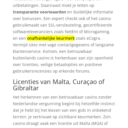
uitbetalingen. Daarnaast moet je letten op
transparante voorwaarden
en duidelijke informatie
over bonussen. Een expert checkt ook of het casino
gebruikmaakt van SSL-versleuteling, gecertificeerde
softwareleveranciers zoals NetEnt of Microgaming,
en een
onafhankelijke keurmerk
zoals eCogra.
Vermijd sites met vage contactgegevens of langzame
klantenservice. Kortom, een betrouwbaar
buitenlands casino is herkenbaar aan zijn openheid
over licenties, veilige betaalopties en positieve
gebruikersrecensies op erkende forums.
Licenties van Malta, Curaçao of
Gibraltar
Het herkennen van een betrouwbaar casino zonder
Nederlandse vergunning begint bij hetzelfde instinct
dat je hebt bij het kiezen van een gids in onbekend
terrein: je vertrouwt op zichtbare keurmerken. Zo’n
casino draagt vaak een licentie uit Malta (MGA) of