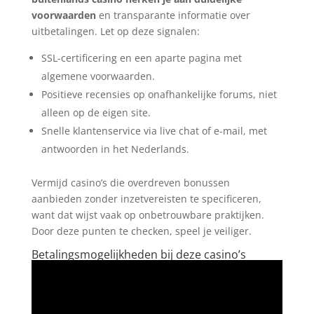
voorwaarden
en transparante informatie over
uitbetalingen. Let op deze signalen:
SSL-certificering en een aparte pagina met
algemene voorwaarden.
Positieve recensies op onafhankelijke forums, niet
alleen op de eigen site.
Snelle klantenservice via live chat of e-mail, met
antwoorden in het Nederlands.
Vermijd casino’s die overdreven bonussen
aanbieden zonder inzetvereisten te specificeren,
want dat wijst vaak op onbetrouwbare praktijken.
Door deze punten te checken, speel je veiliger.
Betalingsmogelijkheden bij deze casino’s