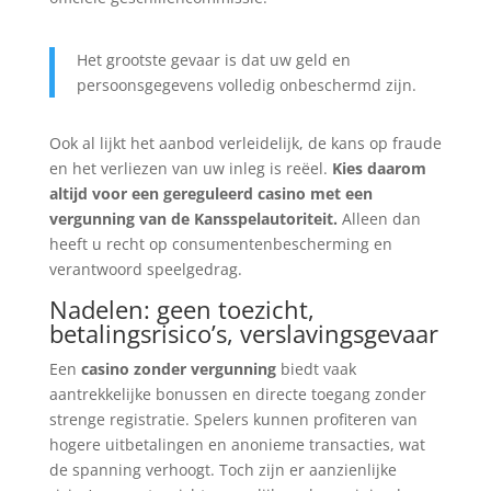
Het grootste gevaar is dat uw geld en
persoonsgegevens volledig onbeschermd zijn.
Ook al lijkt het aanbod verleidelijk, de kans op fraude
en het verliezen van uw inleg is reëel.
Kies daarom
altijd voor een gereguleerd casino met een
vergunning van de Kansspelautoriteit.
Alleen dan
heeft u recht op consumentenbescherming en
verantwoord speelgedrag.
Nadelen: geen toezicht,
betalingsrisico’s, verslavingsgevaar
Een
casino zonder vergunning
biedt vaak
aantrekkelijke bonussen en directe toegang zonder
strenge registratie. Spelers kunnen profiteren van
hogere uitbetalingen en anonieme transacties, wat
de spanning verhoogt. Toch zijn er aanzienlijke