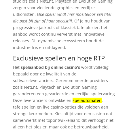
studio’s zoals NetEnt, Playtech en Evolution Gaming
zorgen voor vloeiende graphics en eerlijke
uitkomsten.
Elke speler vindt hier moeiteloos een titel
die past bij zijn of haar speelstijl.
Of je nu houdt van
progressieve jackpots of klassiek tafelplezier, het
aanbod wordt continu ververst met innovatieve
releases. Dit dynamische ecosysteem houdt de
industrie fris en uitdagend.
Exclusieve spellen en hoge RTP
Het
spelaanbod bij online casino’s
wordt volledig
bepaald door de kwaliteit van de
softwareleveranciers. Gerenommeerde providers
zoals NetEnt, Playtech en Evolution Gaming
garanderen een gevarieerde en eerlijke spelervaring.
Deze leveranciers ontwikkelen
spelautomaten
,
tafelspellen en live casino-opties die voldoen aan
strenge keurmerken. Kies altijd voor een casino dat
samenwerkt met topontwikkelaars; dit verhoogt niet
alleen het plezier, maar ook de betrouwbaarheid.