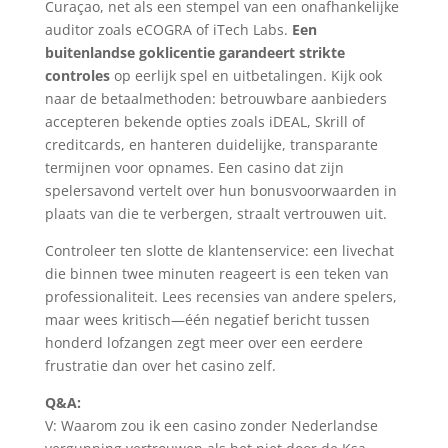
Curaçao, net als een stempel van een onafhankelijke
auditor zoals eCOGRA of iTech Labs.
Een
buitenlandse goklicentie garandeert strikte
controles
op eerlijk spel en uitbetalingen. Kijk ook
naar de betaalmethoden: betrouwbare aanbieders
accepteren bekende opties zoals iDEAL, Skrill of
creditcards, en hanteren duidelijke, transparante
termijnen voor opnames. Een casino dat zijn
spelersavond vertelt over hun bonusvoorwaarden in
plaats van die te verbergen, straalt vertrouwen uit.
Controleer ten slotte de klantenservice: een livechat
die binnen twee minuten reageert is een teken van
professionaliteit. Lees recensies van andere spelers,
maar wees kritisch—één negatief bericht tussen
honderd lofzangen zegt meer over een eerdere
frustratie dan over het casino zelf.
Q&A:
V: Waarom zou ik een casino zonder Nederlandse