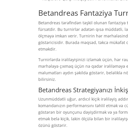
Betandreas Fantaziya Turni
Betandreas tərəfindən təşkil olunan fantaziya 
fürsətdir. Bu turnirlər adətən qısa müddətli, la
ölçməyə imkan verir. Turnirin hər mərhələsində
göstəricisidir. Burada məqsəd, təkcə mükafat 
etməkdir.
Turnirlərdə irəliləyişinizi izləmək üçün, hər
mərhələyə çıxmaq üçün nə qədər irəliləməyə e
məlumatları aydın şəkildə göstərir, beləliklə 
bilirsiniz.
Betandreas Strategiyanızı İnkiş
Uzunmüddətli uğur, ardıcıl kiçik irəliləyiş add
komandanızın performansını təhlil etmək və cüz
göstərən bir oyunçunu dəyişdirmək və ya for
etmək belə kiçik, lakin ölçülə bilən bir irəlil
özünü göstərir.