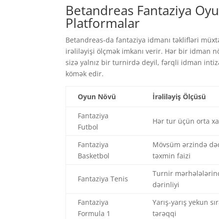
Betandreas Fantaziya Oyun 
Platformalar
Betandreas-da fantaziya idmanı təklifləri müxtə
irəliləyişi ölçmək imkanı verir. Hər bir idman
sizə yalnız bir turnirdə deyil, fərqli idman in
kömək edir.
Oyun Növü
İrəliləyiş Ölçüsü
Fantaziya
Hər tur üçün orta xa
Futbol
Fantaziya
Mövsüm ərzində dəqi
Basketbol
təxmin faizi
Turnir mərhələlərin
Fantaziya Tenis
dərinliyi
Fantaziya
Yarış-yarış yekun s
Formula 1
tərəqqi