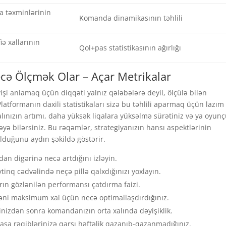
a təxminlərinin
Komanda dinamikasının təhlili
ə xallarının
Qol+pas statistikasının ağırlığı
Necə Ölçmək Olar – Açar Metrikalar
işi anlamaq üçün diqqəti yalnız qələbələrə deyil, ölçülə bilən
Platformanın daxili statistikaları sizə bu təhlili aparmaq üçün lazım
xalınızın artımı, daha yüksək liqalara yüksəlmə sürətiniz və ya oyun
zləyə bilərsiniz. Bu rəqəmlər, strategiyanızın hansı aspektlərinin
olduğunu aydın şəkildə göstərir.
rdan digərinə necə artdığını izləyin.
inq cədvəlində neçə pillə qalxdığınızı yoxlayın.
ın gözlənilən performansı çatdırma faizi.
cəni maksimum xal üçün necə optimallaşdırdığınız.
rinizdən sonra komandanızın orta xalında dəyişiklik.
aşa rəqiblərinizə qarşı həftəlik qazanıb-qazanmadığınız.