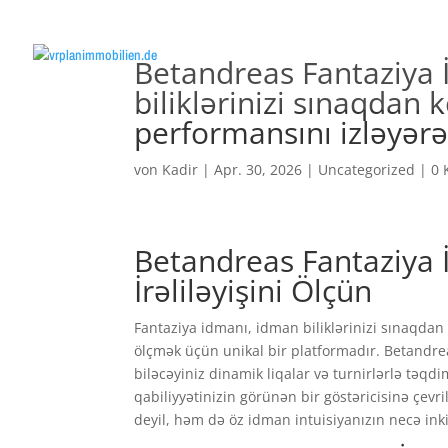
Betandreas Fantaziya 
biliklərinizi sınaqdan
performansını izləyərək
von
Kadir
|
Apr. 30, 2026
|
Uncategorized
|
0 
Betandreas Fantaziya 
İrəliləyişini Ölçün
Fantaziya idmanı, idman biliklərinizi sınaqdan 
ölçmək üçün unikal bir platformadır. Betandrea
biləcəyiniz dinamik liqalar və turnirlərlə təqdi
qabiliyyətinizin görünən bir göstəricisinə çevri
deyil, həm də öz idman intuisiyanızın necə inki