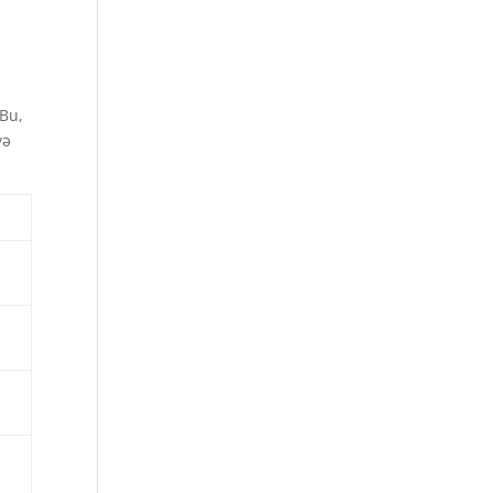
 Bu,
yə