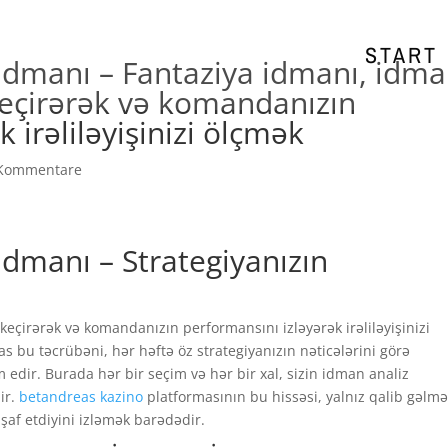
START
İdmanı – Fantaziya idmanı, idm
 keçirərək və komandanızın
 irəliləyişinizi ölçmək
Kommentare
İdmanı – Strategiyanızın
keçirərək və komandanızın performansını izləyərək irəliləyişinizi
s bu təcrübəni, hər həftə öz strategiyanızın nəticələrini görə
m edir. Burada hər bir seçim və hər bir xal, sizin idman analiz
lir.
betandreas kazino
platformasının bu hissəsi, yalnız qalib gəlm
şaf etdiyini izləmək barədədir.