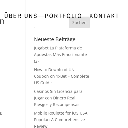
ÜBER UNS
PORTFOLIO
KONTAKT
an
Neueste Beiträge
Jugabet La Plataforma de
Apuestas Más Emocionante
(2)
How to Download UN
Coupon on 1xBet – Complete
US Guide
Casinos Sin Licencia para
Jugar con Dinero Real
Riesgos y Recompensas
Mobile Roulette for iOS USA
ək
Popular: A Comprehensive
Review