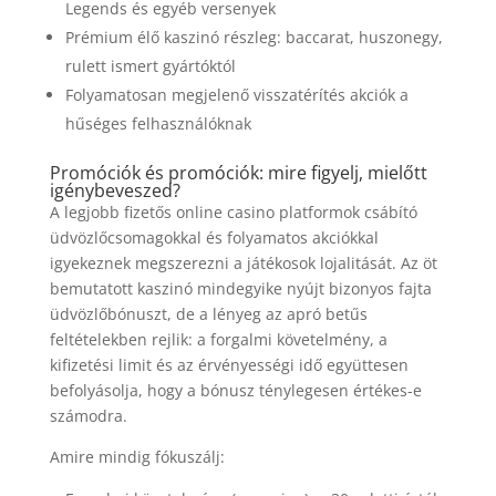
Legends és egyéb versenyek
Prémium élő kaszinó részleg: baccarat, huszonegy,
rulett ismert gyártóktól
Folyamatosan megjelenő visszatérítés akciók a
hűséges felhasználóknak
Promóciók és promóciók: mire figyelj, mielőtt
igénybeveszed?
A legjobb fizetős online casino platformok csábító
üdvözlőcsomagokkal és folyamatos akciókkal
igyekeznek megszerezni a játékosok lojalitását. Az öt
bemutatott kaszinó mindegyike nyújt bizonyos fajta
üdvözlőbónuszt, de a lényeg az apró betűs
feltételekben rejlik: a forgalmi követelmény, a
kifizetési limit és az érvényességi idő együttesen
befolyásolja, hogy a bónusz ténylegesen értékes-e
számodra.
Amire mindig fókuszálj: