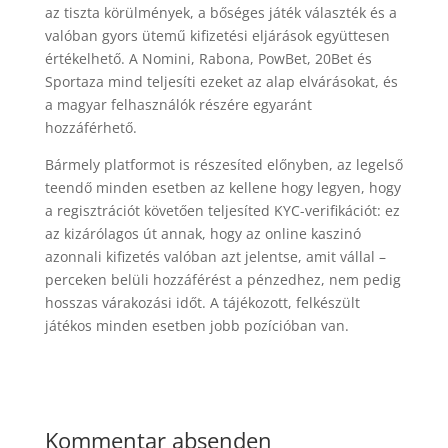
az tiszta körülmények, a bőséges játék választék és a
valóban gyors ütemű kifizetési eljárások együttesen
értékelhető. A Nomini, Rabona, PowBet, 20Bet és
Sportaza mind teljesíti ezeket az alap elvárásokat, és
a magyar felhasználók részére egyaránt
hozzáférhető.
Bármely platformot is részesíted előnyben, az legelső
teendő minden esetben az kellene hogy legyen, hogy
a regisztrációt követően teljesíted KYC-verifikációt: ez
az kizárólagos út annak, hogy az online kaszinó
azonnali kifizetés valóban azt jelentse, amit vállal –
perceken belüli hozzáférést a pénzedhez, nem pedig
hosszas várakozási időt. A tájékozott, felkészült
játékos minden esetben jobb pozícióban van.
Kommentar absenden