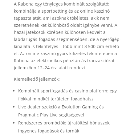
A Rabona egy tényleges kombinált szolgáltató:
kombinálja a sportbetting és az online kaszinó
tapasztalatát, ami azoknak tökéletes, akik nem
szeretnének két különböző oldalt igénybe venni. A
hazai játékosok körében különösen kedvelt a
labdarúgás-fogadás szegmensében, de a nyerőgép-
kínálata is tekintélyes – több mint 3 500 cím érhető
el. Az online kaszinó gyors kifizetés tekintetében a
Rabona az elektronikus pénztárcás tranzakciókat
jellemzően 12–24 óra alatt rendezi.
Kiemelkedő jellemzők:
Kombinált sportfogadás és casino platform: egy
fiókkal mindkét területen fogadhatsz
Live dealer szekció a Evolution Gaming és
Pragmatic Play Live segítségével
Rendszeres promóciók: újratöltési bónuszok,
ingyenes fogadások és tornák