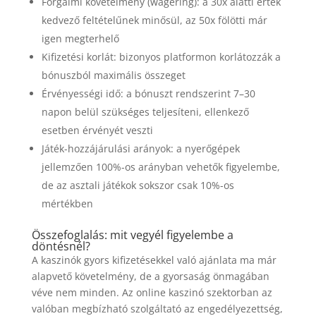
Forgalmi követelmény (wagering): a 30x alatti érték
kedvező feltételűnek minősül, az 50x fölötti már
igen megterhelő
Kifizetési korlát: bizonyos platformon korlátozzák a
bónuszból maximális összeget
Érvényességi idő: a bónuszt rendszerint 7–30
napon belül szükséges teljesíteni, ellenkező
esetben érvényét veszti
Játék-hozzájárulási arányok: a nyerőgépek
jellemzően 100%-os arányban vehetők figyelembe,
de az asztali játékok sokszor csak 10%-os
mértékben
Összefoglalás: mit vegyél figyelembe a
döntésnél?
A kaszinók gyors kifizetésekkel való ajánlata ma már
alapvető követelmény, de a gyorsaság önmagában
véve nem minden. Az online kaszinó szektorban az
valóban megbízható szolgáltató az engedélyezettség,