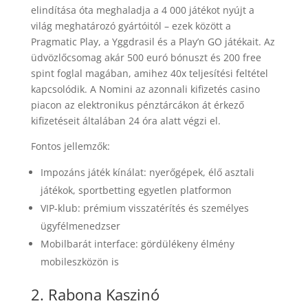
elindítása óta meghaladja a 4 000 játékot nyújt a
világ meghatározó gyártóitól – ezek között a
Pragmatic Play, a Yggdrasil és a Play’n GO játékait. Az
üdvözlőcsomag akár 500 euró bónuszt és 200 free
spint foglal magában, amihez 40x teljesítési feltétel
kapcsolódik. A Nomini az azonnali kifizetés casino
piacon az elektronikus pénztárcákon át érkező
kifizetéseit általában 24 óra alatt végzi el.
Fontos jellemzők:
Impozáns játék kínálat: nyerőgépek, élő asztali
játékok, sportbetting egyetlen platformon
VIP-klub: prémium visszatérítés és személyes
ügyfélmenedzser
Mobilbarát interface: gördülékeny élmény
mobileszközön is
2. Rabona Kaszinó