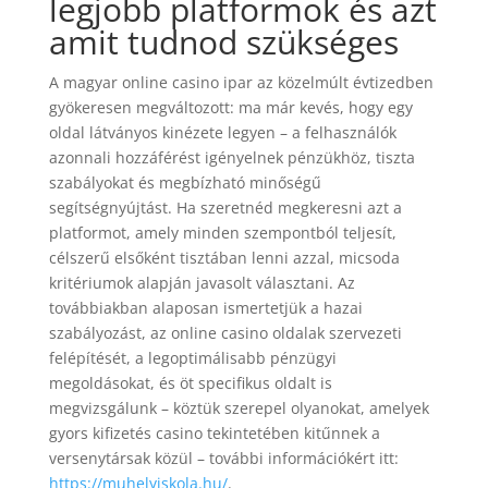
legjobb platformok és azt
amit tudnod szükséges
A magyar online casino ipar az közelmúlt évtizedben
gyökeresen megváltozott: ma már kevés, hogy egy
oldal látványos kinézete legyen – a felhasználók
azonnali hozzáférést igényelnek pénzükhöz, tiszta
szabályokat és megbízható minőségű
segítségnyújtást. Ha szeretnéd megkeresni azt a
platformot, amely minden szempontból teljesít,
célszerű elsőként tisztában lenni azzal, micsoda
kritériumok alapján javasolt választani. Az
továbbiakban alaposan ismertetjük a hazai
szabályozást, az online casino oldalak szervezeti
felépítését, a legoptimálisabb pénzügyi
megoldásokat, és öt specifikus oldalt is
megvizsgálunk – köztük szerepel olyanokat, amelyek
gyors kifizetés casino tekintetében kitűnnek a
versenytársak közül – további információkért itt:
https://muhelyiskola.hu/
.