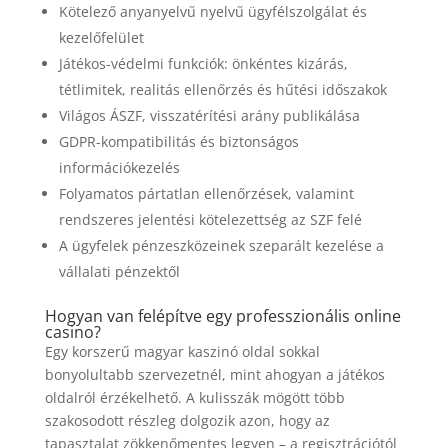
Kötelező anyanyelvű nyelvű ügyfélszolgálat és
kezelőfelület
Játékos-védelmi funkciók: önkéntes kizárás,
tétlimitek, realitás ellenőrzés és hűtési időszakok
Világos ÁSZF, visszatérítési arány publikálása
GDPR-kompatibilitás és biztonságos
információkezelés
Folyamatos pártatlan ellenőrzések, valamint
rendszeres jelentési kötelezettség az SZF felé
A ügyfelek pénzeszközeinek szeparált kezelése a
vállalati pénzektől
Hogyan van felépítve egy professzionális online
casino?
Egy korszerű magyar kaszinó oldal sokkal
bonyolultabb szervezetnél, mint ahogyan a játékos
oldalról érzékelhető. A kulisszák mögött több
szakosodott részleg dolgozik azon, hogy az
tapasztalat zökkenőmentes legyen – a regisztrációtól