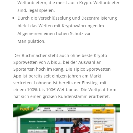
Wettanbietern, die meist auch Krypto Wettanbieter
sind, legal spielen.
Durch die Verschlüsselung und Dezentralisierung
bietet das Wetten mit Kryptowährungen im
Allgemeinen einen hohen Schutz vor
Manipulation.
Der Buchmacher steht auch ohne beste Krypto
Sportwetten von A bis Z, bei der Auswahl an
Sportarten hoch im Rang. Die Tipico Sportwetten
App ist bereits seit einigen Jahren am Markt
vertreten. Lohnend ist bereits der Einstieg, mit
einem 100% bis 100€ Wettbonus. Die Wettplattform
hat sich einen großen Kundenstamm erarbeitet.