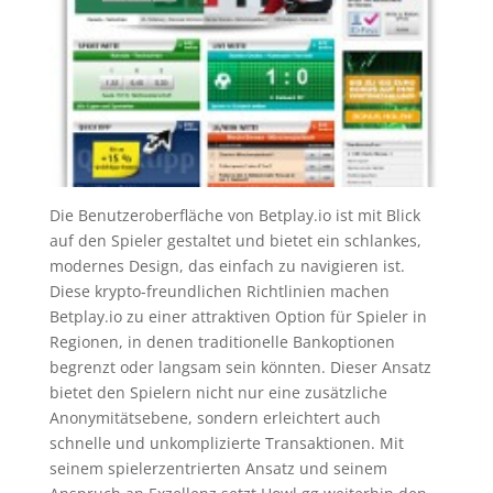
Die Benutzeroberfläche von Betplay.io ist mit Blick
auf den Spieler gestaltet und bietet ein schlankes,
modernes Design, das einfach zu navigieren ist.
Diese krypto-freundlichen Richtlinien machen
Betplay.io zu einer attraktiven Option für Spieler in
Regionen, in denen traditionelle Bankoptionen
begrenzt oder langsam sein könnten. Dieser Ansatz
bietet den Spielern nicht nur eine zusätzliche
Anonymitätsebene, sondern erleichtert auch
schnelle und unkomplizierte Transaktionen. Mit
seinem spielerzentrierten Ansatz und seinem