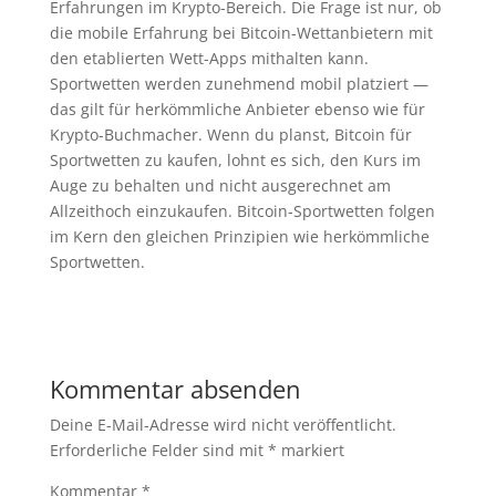
Erfahrungen im Krypto-Bereich. Die Frage ist nur, ob
die mobile Erfahrung bei Bitcoin-Wettanbietern mit
den etablierten Wett-Apps mithalten kann.
Sportwetten werden zunehmend mobil platziert —
das gilt für herkömmliche Anbieter ebenso wie für
Krypto-Buchmacher. Wenn du planst, Bitcoin für
Sportwetten zu kaufen, lohnt es sich, den Kurs im
Auge zu behalten und nicht ausgerechnet am
Allzeithoch einzukaufen. Bitcoin-Sportwetten folgen
im Kern den gleichen Prinzipien wie herkömmliche
Sportwetten.
Kommentar absenden
Deine E-Mail-Adresse wird nicht veröffentlicht.
Erforderliche Felder sind mit
*
markiert
Kommentar
*