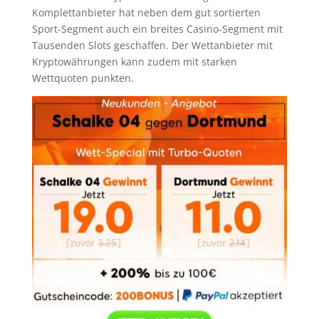
Komplettanbieter hat neben dem gut sortierten
Sport-Segment auch ein breites Casino-Segment mit
Tausenden Slots geschaffen. Der Wettanbieter mit
Kryptowährungen kann zudem mit starken
Wettquoten punkten.