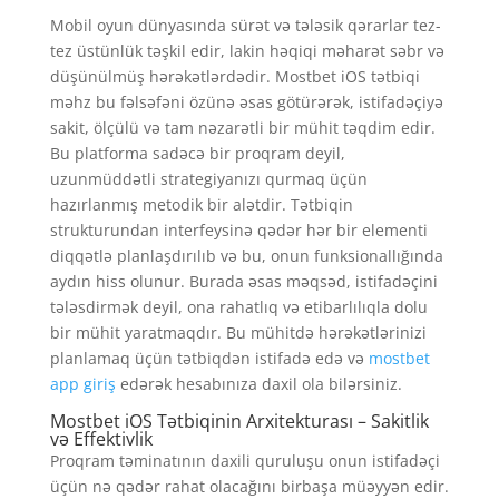
Mobil oyun dünyasında sürət və tələsik qərarlar tez-
tez üstünlük təşkil edir, lakin həqiqi məharət səbr və
düşünülmüş hərəkətlərdədir. Mostbet iOS tətbiqi
məhz bu fəlsəfəni özünə əsas götürərək, istifadəçiyə
sakit, ölçülü və tam nəzarətli bir mühit təqdim edir.
Bu platforma sadəcə bir proqram deyil,
uzunmüddətli strategiyanızı qurmaq üçün
hazırlanmış metodik bir alətdir. Tətbiqin
strukturundan interfeysinə qədər hər bir elementi
diqqətlə planlaşdırılıb və bu, onun funksionallığında
aydın hiss olunur. Burada əsas məqsəd, istifadəçini
tələsdirmək deyil, ona rahatlıq və etibarlılıqla dolu
bir mühit yaratmaqdır. Bu mühitdə hərəkətlərinizi
planlamaq üçün tətbiqdən istifadə edə və
mostbet
app giriş
edərək hesabınıza daxil ola bilərsiniz.
Mostbet iOS Tətbiqinin Arxitekturası – Sakitlik
və Effektivlik
Proqram təminatının daxili quruluşu onun istifadəçi
üçün nə qədər rahat olacağını birbaşa müəyyən edir.