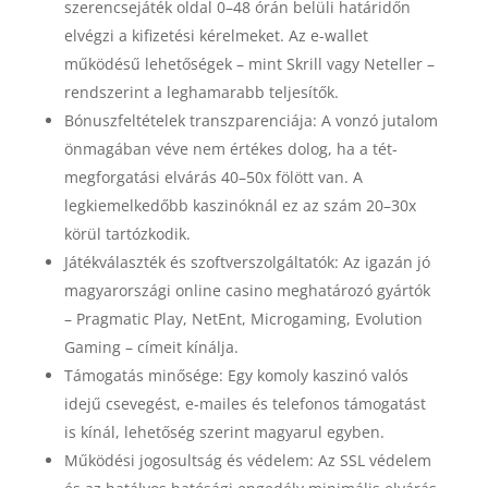
szerencsejáték oldal 0–48 órán belüli határidőn
elvégzi a kifizetési kérelmeket. Az e-wallet
működésű lehetőségek – mint Skrill vagy Neteller –
rendszerint a leghamarabb teljesítők.
Bónuszfeltételek transzparenciája: A vonzó jutalom
önmagában véve nem értékes dolog, ha a tét-
megforgatási elvárás 40–50x fölött van. A
legkiemelkedőbb kaszinóknál ez az szám 20–30x
körül tartózkodik.
Játékválaszték és szoftverszolgáltatók: Az igazán jó
magyarországi online casino meghatározó gyártók
– Pragmatic Play, NetEnt, Microgaming, Evolution
Gaming – címeit kínálja.
Támogatás minősége: Egy komoly kaszinó valós
idejű csevegést, e-mailes és telefonos támogatást
is kínál, lehetőség szerint magyarul egyben.
Működési jogosultság és védelem: Az SSL védelem