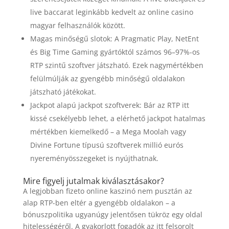
live baccarat leginkább kedvelt az online casino
magyar felhasználók között.
Magas minőségű slotok: A Pragmatic Play, NetEnt
és Big Time Gaming gyártóktól számos 96–97%-os
RTP szintű szoftver játszható. Ezek nagymértékben
felülmúlják az gyengébb minőségű oldalakon
játszható játékokat.
Jackpot alapú jackpot szoftverek: Bár az RTP itt
kissé csekélyebb lehet, a elérhető jackpot hatalmas
mértékben kiemelkedő – a Mega Moolah vagy
Divine Fortune típusú szoftverek millió eurós
nyereményösszegeket is nyújthatnak.
Mire figyelj jutalmak kiválasztásakor?
A legjobban fizeto online kaszinó nem pusztán az
alap RTP-ben eltér a gyengébb oldalakon – a
bónuszpolitika ugyanúgy jelentősen tükröz egy oldal
hitelességéről. A gyakorlott fogadók az itt felsorolt