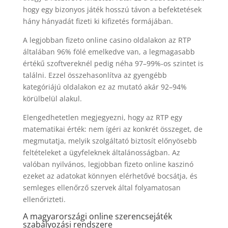
hogy egy bizonyos játék hosszú távon a befektetések
hány hányadát fizeti ki kifizetés formájában.
A legjobban fizeto online casino oldalakon az RTP
általában 96% fölé emelkedve van, a legmagasabb
értékű szoftvereknél pedig néha 97–99%-os szintet is
találni. Ezzel összehasonlítva az gyengébb
kategóriájú oldalakon ez az mutató akár 92–94%
körülbelül alakul.
Elengedhetetlen megjegyezni, hogy az RTP egy
matematikai érték: nem ígéri az konkrét összeget, de
megmutatja, melyik szolgáltató biztosít előnyösebb
feltételeket a ügyfeleknek általánosságban. Az
valóban nyilvános, legjobban fizeto online kaszinó
ezeket az adatokat könnyen elérhetővé bocsátja, és
semleges ellenőrző szervek által folyamatosan
ellenőrizteti.
A magyarországi online szerencsejáték
szabályozási rendszere