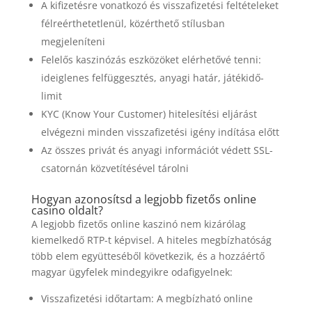
A kifizetésre vonatkozó és visszafizetési feltételeket
félreérthetetlenül, közérthető stílusban
megjeleníteni
Felelős kaszinózás eszközöket elérhetővé tenni:
ideiglenes felfüggesztés, anyagi határ, játékidő-
limit
KYC (Know Your Customer) hitelesítési eljárást
elvégezni minden visszafizetési igény indítása előtt
Az összes privát és anyagi információt védett SSL-
csatornán közvetítésével tárolni
Hogyan azonosítsd a legjobb fizetős online
casino oldalt?
A legjobb fizetős online kaszinó nem kizárólag
kiemelkedő RTP-t képvisel. A hiteles megbízhatóság
több elem együtteséből következik, és a hozzáértő
magyar ügyfelek mindegyikre odafigyelnek:
Visszafizetési időtartam: A megbízható online