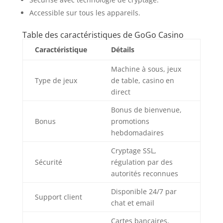
Accessible sur tous les appareils.
Table des caractéristiques de GoGo Casino
Caractéristique
Détails
Machine à sous, jeux
Type de jeux
de table, casino en
direct
Bonus de bienvenue,
Bonus
promotions
hebdomadaires
Cryptage SSL,
Sécurité
régulation par des
autorités reconnues
Disponible 24/7 par
Support client
chat et email
Cartes bancaires,