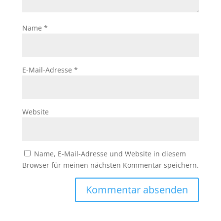
Name
*
E-Mail-Adresse
*
Website
Name, E-Mail-Adresse und Website in diesem
Browser für meinen nächsten Kommentar speichern.