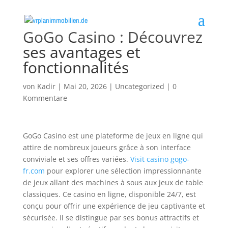
GoGo Casino : Découvrez
ses avantages et
fonctionnalités
von
Kadir
|
Mai 20, 2026
|
Uncategorized
|
0
Kommentare
GoGo Casino est une plateforme de jeux en ligne qui
attire de nombreux joueurs grâce à son interface
conviviale et ses offres variées.
Visit casino gogo-
fr.com
pour explorer une sélection impressionnante
de jeux allant des machines à sous aux jeux de table
classiques. Ce casino en ligne, disponible 24/7, est
conçu pour offrir une expérience de jeu captivante et
sécurisée. Il se distingue par ses bonus attractifs et