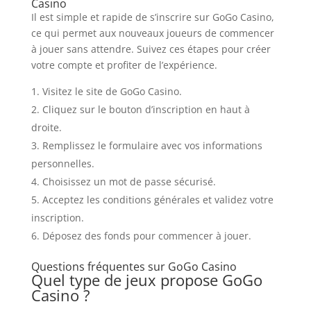
Casino
Il est simple et rapide de s’inscrire sur GoGo Casino,
ce qui permet aux nouveaux joueurs de commencer
à jouer sans attendre. Suivez ces étapes pour créer
votre compte et profiter de l’expérience.
Visitez le site de GoGo Casino.
Cliquez sur le bouton d’inscription en haut à
droite.
Remplissez le formulaire avec vos informations
personnelles.
Choisissez un mot de passe sécurisé.
Acceptez les conditions générales et validez votre
inscription.
Déposez des fonds pour commencer à jouer.
Questions fréquentes sur GoGo Casino
Quel type de jeux propose GoGo
Casino ?