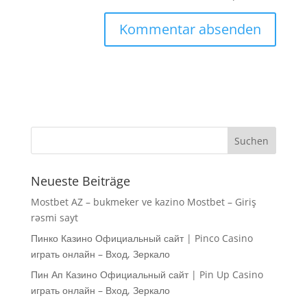
Neueste Beiträge
Mostbet AZ – bukmeker ve kazino Mostbet – Giriş
rəsmi sayt
Пинко Казино Официальный сайт | Pinco Casino
играть онлайн – Вход, Зеркало
Пин Ап Казино Официальный сайт | Pin Up Casino
играть онлайн – Вход, Зеркало