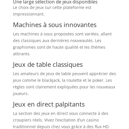
Une large sélection de jeux disponibles
Le choix de jeux sur cette plateforme est
impressionnant.
Machines à sous innovantes
Les machines à sous proposées sont variées, allant
des classiques aux dernières nouveautés. Les
graphismes sont de haute qualité et les thèmes
attirants.
Jeux de table classiques
Les amateurs de jeux de table peuvent apprécier des
jeux comme le blackjack, la roulette et le poker. Les
règles sont clairement expliquées pour les nouveaux
joueurs.
Jeux en direct palpitants
La section des jeux en direct vous connecte à des
croupiers réels. Vivez l’excitation d’un casino
traditionnel depuis chez vous grâce à des flux HD.