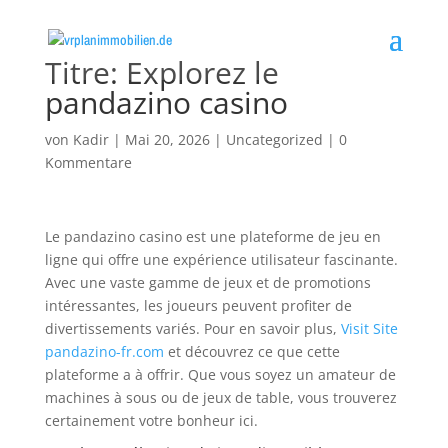
Titre: Explorez le
pandazino casino
von
Kadir
|
Mai 20, 2026
|
Uncategorized
|
0
Kommentare
Le pandazino casino est une plateforme de jeu en
ligne qui offre une expérience utilisateur fascinante.
Avec une vaste gamme de jeux et de promotions
intéressantes, les joueurs peuvent profiter de
divertissements variés. Pour en savoir plus,
Visit Site
pandazino-fr.com
et découvrez ce que cette
plateforme a à offrir. Que vous soyez un amateur de
machines à sous ou de jeux de table, vous trouverez
certainement votre bonheur ici.