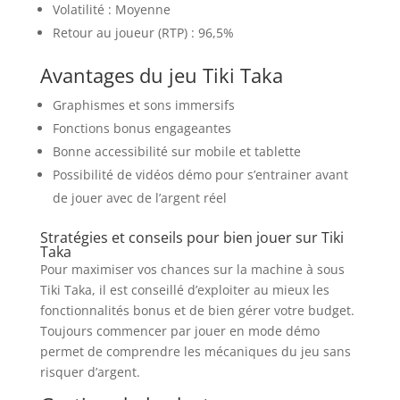
Volatilité : Moyenne
Retour au joueur (RTP) : 96,5%
Avantages du jeu Tiki Taka
Graphismes et sons immersifs
Fonctions bonus engageantes
Bonne accessibilité sur mobile et tablette
Possibilité de vidéos démo pour s’entrainer avant
de jouer avec de l’argent réel
Stratégies et conseils pour bien jouer sur Tiki
Taka
Pour maximiser vos chances sur la machine à sous
Tiki Taka, il est conseillé d’exploiter au mieux les
fonctionnalités bonus et de bien gérer votre budget.
Toujours commencer par jouer en mode démo
permet de comprendre les mécaniques du jeu sans
risquer d’argent.