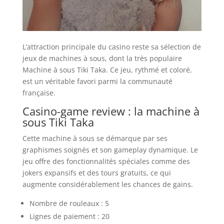
L’attraction principale du casino reste sa sélection de
jeux de machines à sous, dont la très populaire
Machine à sous Tiki Taka. Ce jeu, rythmé et coloré,
est un véritable favori parmi la communauté
française.
Casino-game review : la machine à
sous Tiki Taka
Cette machine à sous se démarque par ses
graphismes soignés et son gameplay dynamique. Le
jeu offre des fonctionnalités spéciales comme des
jokers expansifs et des tours gratuits, ce qui
augmente considérablement les chances de gains.
Nombre de rouleaux : 5
Lignes de paiement : 20