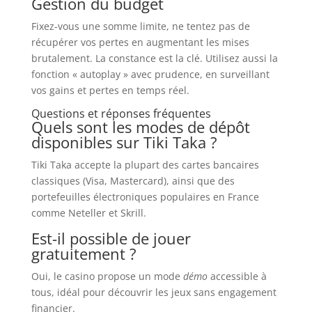
Gestion du budget
Fixez-vous une somme limite, ne tentez pas de
récupérer vos pertes en augmentant les mises
brutalement. La constance est la clé. Utilisez aussi la
fonction « autoplay » avec prudence, en surveillant
vos gains et pertes en temps réel.
Questions et réponses fréquentes
Quels sont les modes de dépôt
disponibles sur Tiki Taka ?
Tiki Taka accepte la plupart des cartes bancaires
classiques (Visa, Mastercard), ainsi que des
portefeuilles électroniques populaires en France
comme Neteller et Skrill.
Est-il possible de jouer
gratuitement ?
Oui, le casino propose un mode
démo
accessible à
tous, idéal pour découvrir les jeux sans engagement
financier.