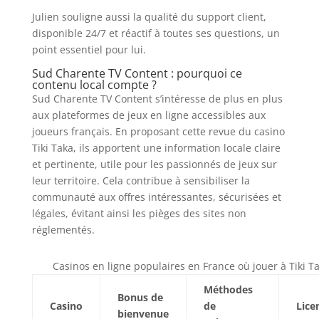
Julien souligne aussi la qualité du support client,
disponible 24/7 et réactif à toutes ses questions, un
point essentiel pour lui.
Sud Charente TV Content : pourquoi ce
contenu local compte ?
Sud Charente TV Content s’intéresse de plus en plus
aux plateformes de jeux en ligne accessibles aux
joueurs français. En proposant cette revue du casino
Tiki Taka, ils apportent une information locale claire
et pertinente, utile pour les passionnés de jeux sur
leur territoire. Cela contribue à sensibiliser la
communauté aux offres intéressantes, sécurisées et
légales, évitant ainsi les pièges des sites non
réglementés.
Casinos en ligne populaires en France où jouer à Tiki T
Méthodes
Bonus de
Casino
de
Lice
bienvenue