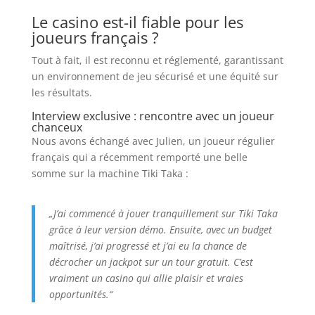
Le casino est-il fiable pour les
joueurs français ?
Tout à fait, il est reconnu et réglementé, garantissant
un environnement de jeu sécurisé et une équité sur
les résultats.
Interview exclusive : rencontre avec un joueur
chanceux
Nous avons échangé avec Julien, un joueur régulier
français qui a récemment remporté une belle
somme sur la machine Tiki Taka :
„J’ai commencé à jouer tranquillement sur Tiki Taka
grâce à leur version démo. Ensuite, avec un budget
maîtrisé, j’ai progressé et j’ai eu la chance de
décrocher un jackpot sur un tour gratuit. C’est
vraiment un casino qui allie plaisir et vraies
opportunités.“