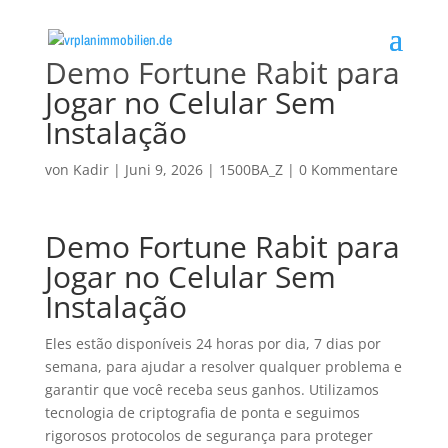
Demo Fortune Rabit para
Jogar no Celular Sem
Instalação
von
Kadir
|
Juni 9, 2026
|
1500BA_Z
|
0 Kommentare
Demo Fortune Rabit para
Jogar no Celular Sem
Instalação
Eles estão disponíveis 24 horas por dia, 7 dias por
semana, para ajudar a resolver qualquer problema e
garantir que você receba seus ganhos. Utilizamos
tecnologia de criptografia de ponta e seguimos
rigorosos protocolos de segurança para proteger