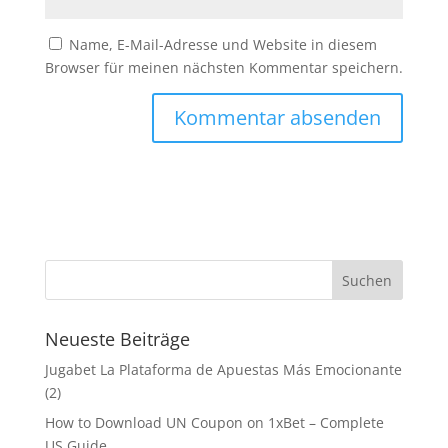
Name, E-Mail-Adresse und Website in diesem
Browser für meinen nächsten Kommentar speichern.
Neueste Beiträge
Jugabet La Plataforma de Apuestas Más Emocionante
(2)
How to Download UN Coupon on 1xBet – Complete
US Guide