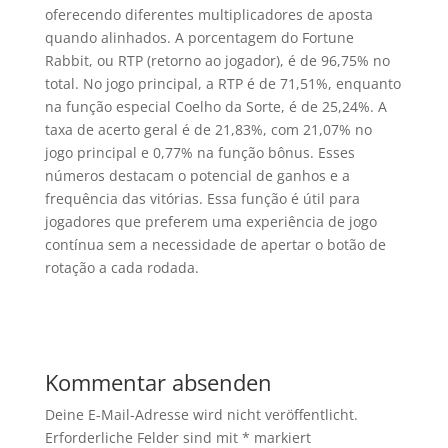
oferecendo diferentes multiplicadores de aposta
quando alinhados. A porcentagem do Fortune
Rabbit, ou RTP (retorno ao jogador), é de 96,75% no
total. No jogo principal, a RTP é de 71,51%, enquanto
na função especial Coelho da Sorte, é de 25,24%. A
taxa de acerto geral é de 21,83%, com 21,07% no
jogo principal e 0,77% na função bônus. Esses
números destacam o potencial de ganhos e a
frequência das vitórias. Essa função é útil para
jogadores que preferem uma experiência de jogo
contínua sem a necessidade de apertar o botão de
rotação a cada rodada.
Kommentar absenden
Deine E-Mail-Adresse wird nicht veröffentlicht.
Erforderliche Felder sind mit
*
markiert