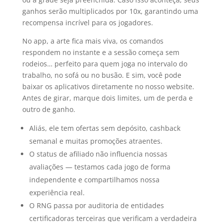
ganhos serão multiplicados por 10x, garantindo uma
recompensa incrível para os jogadores.
No app, a arte fica mais viva, os comandos
respondem no instante e a sessão começa sem
rodeios… perfeito para quem joga no intervalo do
trabalho, no sofá ou no busão. E sim, você pode
baixar os aplicativos diretamente no nosso website.
Antes de girar, marque dois limites, um de perda e
outro de ganho.
Aliás, ele tem ofertas sem depósito, cashback
semanal e muitas promoções atraentes.
O status de afiliado não influencia nossas
avaliações — testamos cada jogo de forma
independente e compartilhamos nossa
experiência real.
O RNG passa por auditoria de entidades
certificadoras terceiras que verificam a verdadeira