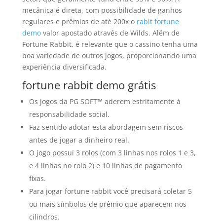
mecânica é direta, com possibilidade de ganhos
regulares e prêmios de até 200x o
rabit fortune
demo
valor apostado através de Wilds. Além de
Fortune Rabbit, é relevante que o cassino tenha uma
boa variedade de outros jogos, proporcionando uma
experiência diversificada.
fortune rabbit demo grátis
Os jogos da PG SOFT™ aderem estritamente à
responsabilidade social.
Faz sentido adotar esta abordagem sem riscos
antes de jogar a dinheiro real.
O jogo possui 3 rolos (com 3 linhas nos rolos 1 e 3,
e 4 linhas no rolo 2) e 10 linhas de pagamento
fixas.
Para jogar fortune rabbit você precisará coletar 5
ou mais símbolos de prêmio que aparecem nos
cilindros.