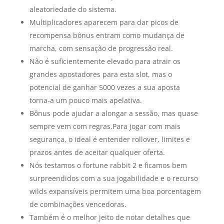
aleatoriedade do sistema.
Multiplicadores aparecem para dar picos de
recompensa bônus entram como mudança de
marcha, com sensação de progressão real.
Não é suficientemente elevado para atrair os
grandes apostadores para esta slot, mas o
potencial de ganhar 5000 vezes a sua aposta
torna-a um pouco mais apelativa.
Bônus pode ajudar a alongar a sessão, mas quase
sempre vem com regras.Para jogar com mais
segurança, o ideal é entender rollover, limites e
prazos antes de aceitar qualquer oferta.
Nós testamos o fortune rabbit 2 e ficamos bem
surpreendidos com a sua jogabilidade e o recurso
wilds expansíveis permitem uma boa porcentagem
de combinações vencedoras.
Também é o melhor jeito de notar detalhes que