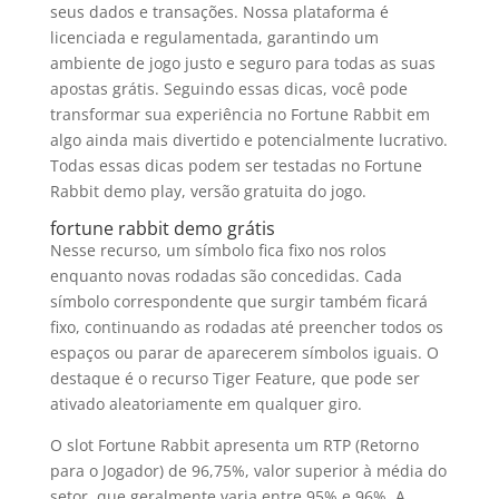
seus dados e transações. Nossa plataforma é
licenciada e regulamentada, garantindo um
ambiente de jogo justo e seguro para todas as suas
apostas grátis. Seguindo essas dicas, você pode
transformar sua experiência no Fortune Rabbit em
algo ainda mais divertido e potencialmente lucrativo.
Todas essas dicas podem ser testadas no Fortune
Rabbit demo play, versão gratuita do jogo.
fortune rabbit demo grátis
Nesse recurso, um símbolo fica fixo nos rolos
enquanto novas rodadas são concedidas. Cada
símbolo correspondente que surgir também ficará
fixo, continuando as rodadas até preencher todos os
espaços ou parar de aparecerem símbolos iguais. O
destaque é o recurso Tiger Feature, que pode ser
ativado aleatoriamente em qualquer giro.
O slot Fortune Rabbit apresenta um RTP (Retorno
para o Jogador) de 96,75%, valor superior à média do
setor, que geralmente varia entre 95% e 96%. A