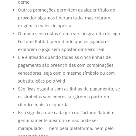
demo.
Outras promoções permitem qualquer título do
provedor algumas liberam tudo, mas cobram
exigência maior de aposta.
O modo sem custos é uma versão gratuita do jogo
Fortune Rabbit, permitindo que os jogadores
explorem o jogo sem apostar dinheiro real.
Ele é ativado quando todas as cinco linhas de
pagamento são preenchidas com combinações
vencedoras, seja com o mesmo símbolo ou com
substituições pelo Wild.
São fixas e ganha com as linhas de pagamento, se
os símbolos vencedores surgirem a partir do
cilindro mais à esquerda.
Isso significa que cada giro no Fortune Rabbit é
genuinamente aleatório e não pode ser
manipulado — nem pela plataforma, nem pelo