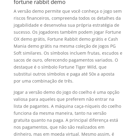
fortune rabbit demo
A versão demo permite que você conheça o jogo sem
riscos financeiros, compreenda todos os detalhes da
jogabilidade e desenvolva sua própria estratégia de
sucesso. Os jogadores também podem jogar Fortune
OX demo grátis, Fortune Rabbit demo grátis e Cash
Mania demo grátis na mesma coleção de jogos PG
Soft similares. Os símbolos incluem frutas, escudos e
sacos de ouro, oferecendo pagamentos variados. O
destaque é o símbolo Fortune Tiger Wild, que
substitui outros símbolos e paga até 50x a aposta
por uma combinação de três.
Jogar a versão demo do jogo do coelho é uma opção
valiosa para aqueles que preferem não entrar na
lista de pagantes. A máquina caça-níqueis do coelho
funciona da mesma maneira, tanto na versão
gratuita quanto na paga. A principal diferença está
nos pagamentos, que não são realizados em
dinheiro, mas em moeda virtual. Mesmo assim, é