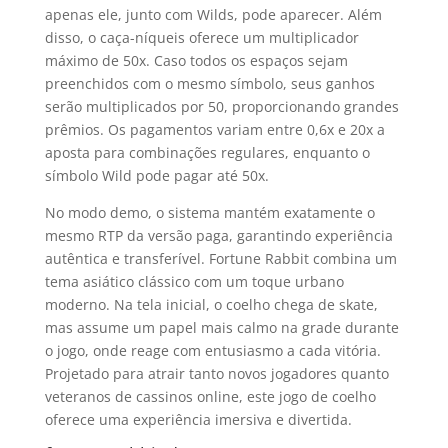
apenas ele, junto com Wilds, pode aparecer. Além
disso, o caça-níqueis oferece um multiplicador
máximo de 50x. Caso todos os espaços sejam
preenchidos com o mesmo símbolo, seus ganhos
serão multiplicados por 50, proporcionando grandes
prêmios. Os pagamentos variam entre 0,6x e 20x a
aposta para combinações regulares, enquanto o
símbolo Wild pode pagar até 50x.
No modo demo, o sistema mantém exatamente o
mesmo RTP da versão paga, garantindo experiência
autêntica e transferível. Fortune Rabbit combina um
tema asiático clássico com um toque urbano
moderno. Na tela inicial, o coelho chega de skate,
mas assume um papel mais calmo na grade durante
o jogo, onde reage com entusiasmo a cada vitória.
Projetado para atrair tanto novos jogadores quanto
veteranos de cassinos online, este jogo de coelho
oferece uma experiência imersiva e divertida.