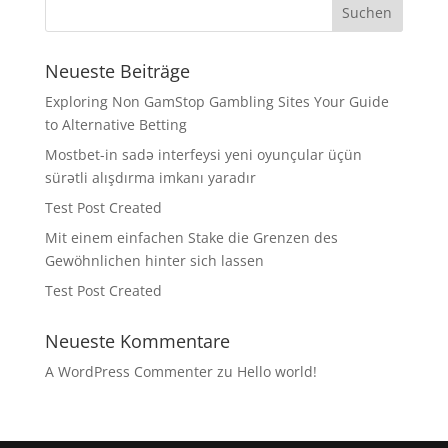
Neueste Beiträge
Exploring Non GamStop Gambling Sites Your Guide
to Alternative Betting
Mostbet-in sadə interfeysi yeni oyunçular üçün
sürətli alışdırma imkanı yaradır
Test Post Created
Mit einem einfachen Stake die Grenzen des
Gewöhnlichen hinter sich lassen
Test Post Created
Neueste Kommentare
A WordPress Commenter
zu
Hello world!