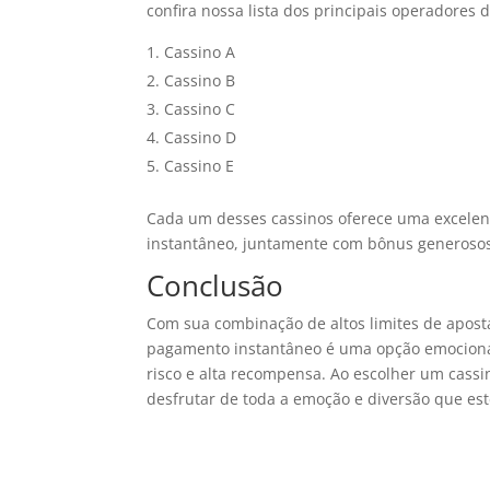
confira nossa lista dos principais operadores d
Cassino A
Cassino B
Cassino C
Cassino D
Cassino E
Cada um desses cassinos oferece uma excelent
instantâneo, juntamente com bônus generosos 
Conclusão
Com sua combinação de altos limites de aposta
pagamento instantâneo é uma opção emocionan
risco e alta recompensa. Ao escolher um cassi
desfrutar de toda a emoção e diversão que este