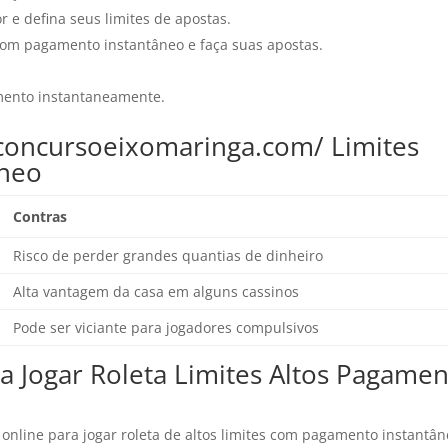
 e defina seus limites de apostas.
 com pagamento instantâneo e faça suas apostas.
amento instantaneamente.
concursoeixomaringa.com/
Limites
âneo
Contras
Risco de perder grandes quantias de dinheiro
Alta vantagem da casa em alguns cassinos
Pode ser viciante para jogadores compulsivos
a Jogar Roleta Limites Altos Pagame
online para jogar roleta de altos limites com pagamento instantân