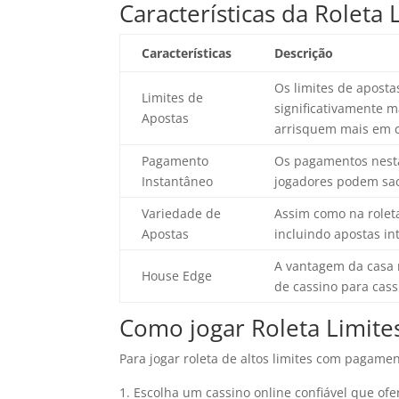
Características da Roleta
Características
Descrição
Os limites de aposta
Limites de
significativamente m
Apostas
arrisquem mais em 
Pagamento
Os pagamentos nesta 
Instantâneo
jogadores podem sa
Variedade de
Assim como na rolet
Apostas
incluindo apostas in
A vantagem da casa 
House Edge
de cassino para cass
Como jogar Roleta Limite
Para jogar roleta de altos limites com pagamen
Escolha um cassino online confiável que ofer