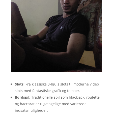
Slots:
Fra klassiske 3-hjuls slots til moderne video
slots med fantastiske grafik og temaer.
Bordspil:
Traditionelle spil som blackjack, roulette
og baccarat er tilgængelige med varierede
indsatsmuligheder.