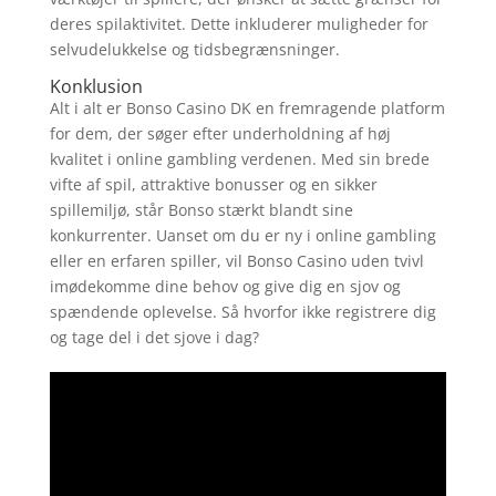
deres spilaktivitet. Dette inkluderer muligheder for
selvudelukkelse og tidsbegrænsninger.
Konklusion
Alt i alt er Bonso Casino DK en fremragende platform
for dem, der søger efter underholdning af høj
kvalitet i online gambling verdenen. Med sin brede
vifte af spil, attraktive bonusser og en sikker
spillemiljø, står Bonso stærkt blandt sine
konkurrenter. Uanset om du er ny i online gambling
eller en erfaren spiller, vil Bonso Casino uden tvivl
imødekomme dine behov og give dig en sjov og
spændende oplevelse. Så hvorfor ikke registrere dig
og tage del i det sjove i dag?