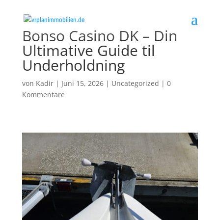
Bonso Casino DK – Din
Ultimative Guide til
Underholdning
von
Kadir
|
Juni 15, 2026
|
Uncategorized
|
0
Kommentare