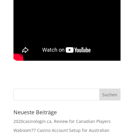
Neueste Beiträge
2020casinologin.ca, Review for Canadian Players
Waboom77 Casino Account Setup for Australian