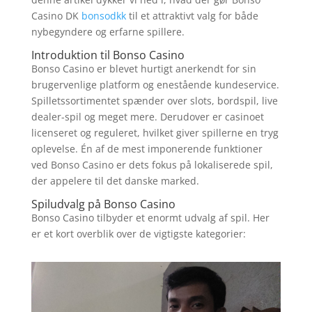
Casino DK
bonsodkk
til et attraktivt valg for både
nybegyndere og erfarne spillere.
Introduktion til Bonso Casino
Bonso Casino er blevet hurtigt anerkendt for sin
brugervenlige platform og enestående kundeservice.
Spilletssortimentet spænder over slots, bordspil, live
dealer-spil og meget mere. Derudover er casinoet
licenseret og reguleret, hvilket giver spillerne en tryg
oplevelse. Én af de mest imponerende funktioner
ved Bonso Casino er dets fokus på lokaliserede spil,
der appelere til det danske marked.
Spiludvalg på Bonso Casino
Bonso Casino tilbyder et enormt udvalg af spil. Her
er et kort overblik over de vigtigste kategorier: