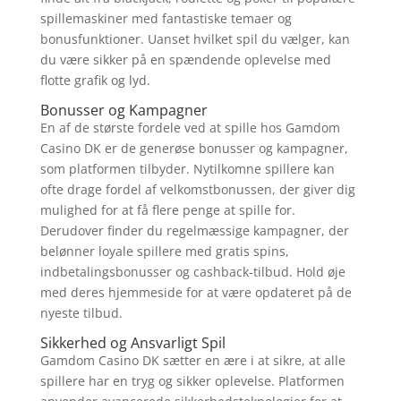
spillemaskiner med fantastiske temaer og
bonusfunktioner. Uanset hvilket spil du vælger, kan
du være sikker på en spændende oplevelse med
flotte grafik og lyd.
Bonusser og Kampagner
En af de største fordele ved at spille hos Gamdom
Casino DK er de generøse bonusser og kampagner,
som platformen tilbyder. Nytilkomne spillere kan
ofte drage fordel af velkomstbonussen, der giver dig
mulighed for at få flere penge at spille for.
Derudover finder du regelmæssige kampagner, der
belønner loyale spillere med gratis spins,
indbetalingsbonusser og cashback-tilbud. Hold øje
med deres hjemmeside for at være opdateret på de
nyeste tilbud.
Sikkerhed og Ansvarligt Spil
Gamdom Casino DK sætter en ære i at sikre, at alle
spillere har en tryg og sikker oplevelse. Platformen