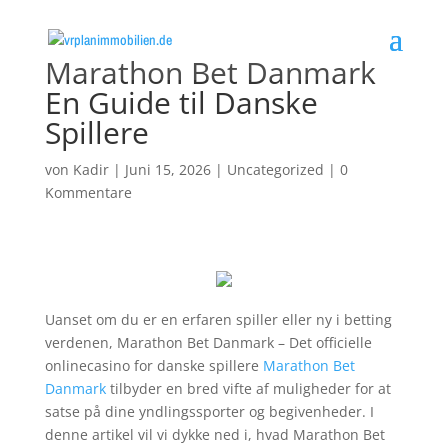
Marathon Bet Danmark
En Guide til Danske
Spillere
von
Kadir
|
Juni 15, 2026
|
Uncategorized
|
0
Kommentare
Uanset om du er en erfaren spiller eller ny i betting
verdenen, Marathon Bet Danmark – Det officielle
onlinecasino for danske spillere
Marathon Bet
Danmark
tilbyder en bred vifte af muligheder for at
satse på dine yndlingssporter og begivenheder. I
denne artikel vil vi dykke ned i, hvad Marathon Bet