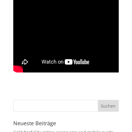
Neueste Beiträge