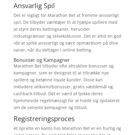
Ansvarlig Spil
Det er vigtigt for Marathon Bet at fremme ansvarligt
spil. De tilbyder værktøjer til at hjælpe spillere med
at styre deres bettingvaner, herunder
indsatsgrænser og selveksklusion. Det er altid en god
idé at spille ansvarligt og være opmærksom på dine
vaner, når du deltager i online betting.
Bonusser og Kampagner
Marathon Bet tilbyder ofte attraktive bonusser og
kampagner, som er designet til at tiltrække nye
spillere og belønne loyale kunder. Disse kan
inkludere velkomstbonusser, gratis væddemål og
cashback-tilbud. Det er værd at tjekke deres
hjemmeside regelmæssigt for at holde sig opdateret
om de seneste kampagner og tilbud.
Registreringsproces
At oprette en konto hos Marathon Bet er en hurtig og