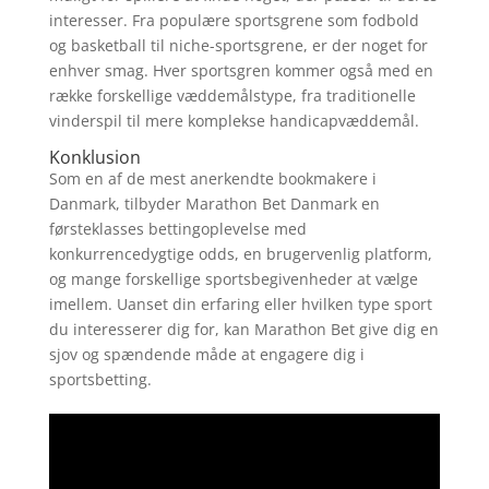
interesser. Fra populære sportsgrene som fodbold
og basketball til niche-sportsgrene, er der noget for
enhver smag. Hver sportsgren kommer også med en
række forskellige væddemålstype, fra traditionelle
vinderspil til mere komplekse handicapvæddemål.
Konklusion
Som en af de mest anerkendte bookmakere i
Danmark, tilbyder Marathon Bet Danmark en
førsteklasses bettingoplevelse med
konkurrencedygtige odds, en brugervenlig platform,
og mange forskellige sportsbegivenheder at vælge
imellem. Uanset din erfaring eller hvilken type sport
du interesserer dig for, kan Marathon Bet give dig en
sjov og spændende måde at engagere dig i
sportsbetting.