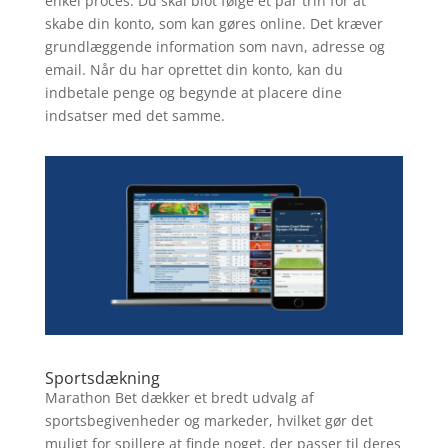
enkel proces. Du skal blot følge et par trin for at
skabe din konto, som kan gøres online. Det kræver
grundlæggende information som navn, adresse og
email. Når du har oprettet din konto, kan du
indbetale penge og begynde at placere dine
indsatser med det samme.
Sportsdækning
Marathon Bet dækker et bredt udvalg af
sportsbegivenheder og markeder, hvilket gør det
muligt for spillere at finde noget, der passer til deres