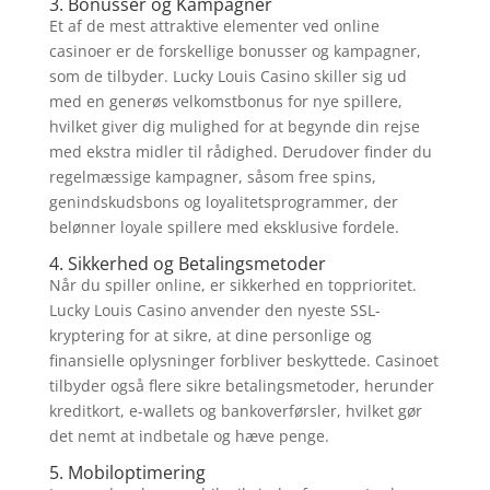
3. Bonusser og Kampagner
Et af de mest attraktive elementer ved online
casinoer er de forskellige bonusser og kampagner,
som de tilbyder. Lucky Louis Casino skiller sig ud
med en generøs velkomstbonus for nye spillere,
hvilket giver dig mulighed for at begynde din rejse
med ekstra midler til rådighed. Derudover finder du
regelmæssige kampagner, såsom free spins,
genindskudsbons og loyalitetsprogrammer, der
belønner loyale spillere med eksklusive fordele.
4. Sikkerhed og Betalingsmetoder
Når du spiller online, er sikkerhed en topprioritet.
Lucky Louis Casino anvender den nyeste SSL-
kryptering for at sikre, at dine personlige og
finansielle oplysninger forbliver beskyttede. Casinoet
tilbyder også flere sikre betalingsmetoder, herunder
kreditkort, e-wallets og bankoverførsler, hvilket gør
det nemt at indbetale og hæve penge.
5. Mobiloptimering