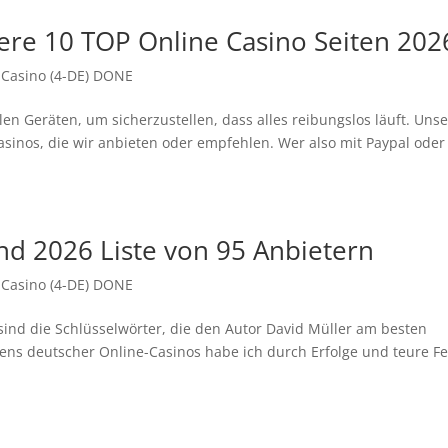
ere 10 TOP Online Casino Seiten 202
x Casino (4-DE) DONE
len Geräten, um sicherzustellen, dass alles reibungslos läuft. Uns
sinos, die wir anbieten oder empfehlen. Wer also mit Paypal oder
nd 2026 Liste von 95 Anbietern
x Casino (4-DE) DONE
sind die Schlüsselwörter, die den Autor David Müller am besten
tens deutscher Online-Casinos habe ich durch Erfolge und teure Fe