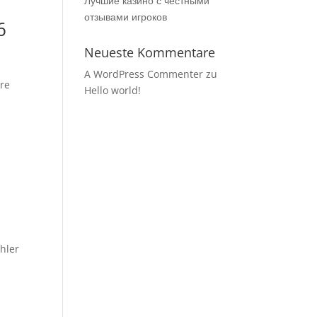
Лучшие казино с честными
отзывами игроков
6
Neueste Kommentare
A WordPress Commenter
zu
ere
Hello world!
hler