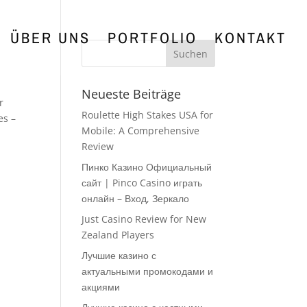
ÜBER UNS
PORTFOLIO
KONTAKT
Neueste Beiträge
r
Roulette High Stakes USA for
es –
Mobile: A Comprehensive
Review
Пинко Казино Официальный
сайт | Pinco Casino играть
l
онлайн – Вход, Зеркало
Just Casino Review for New
Zealand Players
Лучшие казино с
актуальными промокодами и
акциями