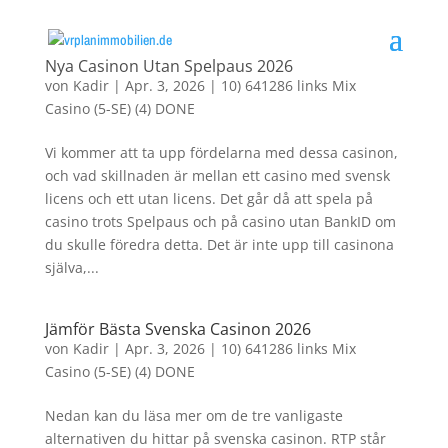
Nya Casinon Utan Spelpaus 2026
von
Kadir
|
Apr. 3, 2026
|
10) 641286 links Mix
Casino (5-SE) (4) DONE
Vi kommer att ta upp fördelarna med dessa casinon,
och vad skillnaden är mellan ett casino med svensk
licens och ett utan licens. Det går då att spela på
casino trots Spelpaus och på casino utan BankID om
du skulle föredra detta. Det är inte upp till casinona
själva,...
Jämför Bästa Svenska Casinon 2026
von
Kadir
|
Apr. 3, 2026
|
10) 641286 links Mix
Casino (5-SE) (4) DONE
Nedan kan du läsa mer om de tre vanligaste
alternativen du hittar på svenska casinon. RTP står