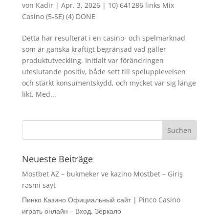
von
Kadir
|
Apr. 3, 2026
|
10) 641286 links Mix
Casino (5-SE) (4) DONE
Detta har resulterat i en casino- och spelmarknad
som är ganska kraftigt begränsad vad gäller
produktutveckling. Initialt var förändringen
uteslutande positiv, både sett till spelupplevelsen
och stärkt konsumentskydd, och mycket var sig länge
likt. Med...
Neueste Beiträge
Mostbet AZ – bukmeker ve kazino Mostbet – Giriş
rəsmi sayt
Пинко Казино Официальный сайт | Pinco Casino
играть онлайн – Вход, Зеркало