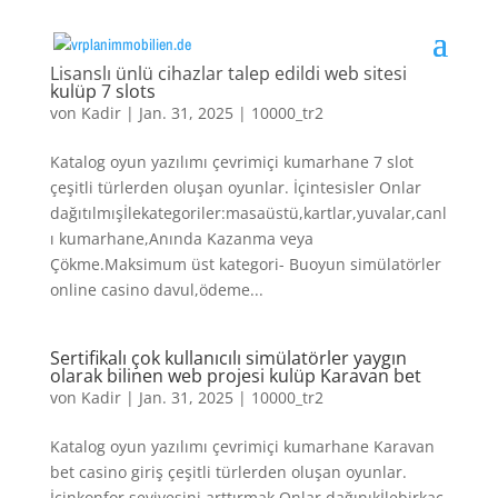
Lisanslı ünlü cihazlar talep edildi web sitesi
kulüp 7 slots
von
Kadir
|
Jan. 31, 2025
|
10000_tr2
Katalog oyun yazılımı çevrimiçi kumarhane 7 slot
çeşitli türlerden oluşan oyunlar. İçintesisler Onlar
dağıtılmışİlekategoriler:masaüstü,kartlar,yuvalar,canl
ı kumarhane,Anında Kazanma veya
Çökme.Maksimum üst kategori- Buoyun simülatörler
online casino davul,ödeme...
Sertifikalı çok kullanıcılı simülatörler yaygın
olarak bilinen web projesi kulüp Karavan bet
von
Kadir
|
Jan. 31, 2025
|
10000_tr2
Katalog oyun yazılımı çevrimiçi kumarhane Karavan
bet casino giriş çeşitli türlerden oluşan oyunlar.
İçinkonfor seviyesini arttırmak Onlar dağınıkİlebirkaç