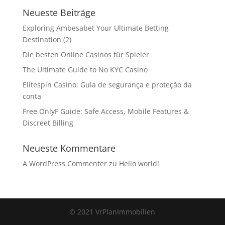
Neueste Beiträge
Exploring Ambesabet Your Ultimate Betting
Destination (2)
Die besten Online Casinos für Spieler
The Ultimate Guide to No KYC Casino
Elitespin Casino: Guia de segurança e proteção da
conta
Free OnlyF Guide: Safe Access, Mobile Features &
Discreet Billing
Neueste Kommentare
A WordPress Commenter
zu
Hello world!
© 2021 VrPlanImmobilien