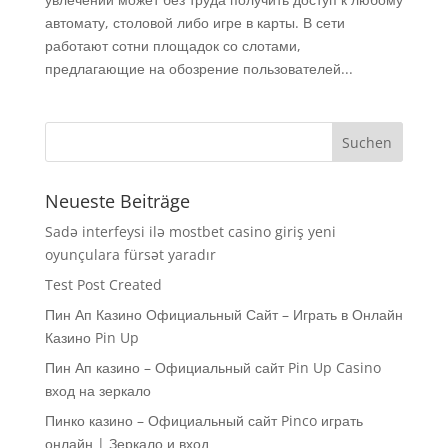
автомату, столовой либо игре в карты. В сети
работают сотни площадок со слотами,
предлагающие на обозрение пользователей...
Neueste Beiträge
Sadə interfeysi ilə mostbet casino giriş yeni
oyunçulara fürsət yaradır
Test Post Created
Пин Ап Казино Официальный Сайт – Играть в Онлайн
Казино Pin Up
Пин Ап казино – Официальный сайт Pin Up Casino
вход на зеркало
Пинко казино – Официальный сайт Pinco играть
онлайн | Зеркало и вход