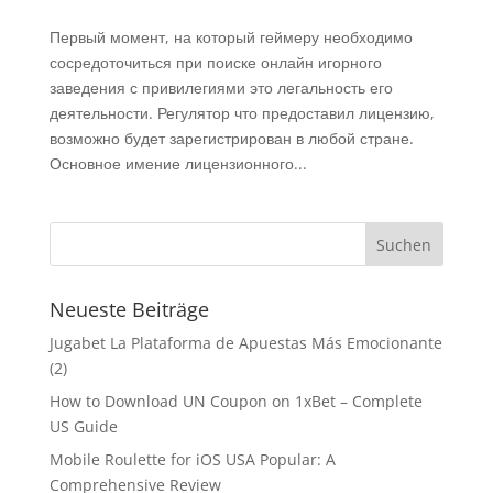
Первый момент, на который геймеру необходимо
сосредоточиться при поиске онлайн игорного
заведения с привилегиями это легальность его
деятельности. Регулятор что предоставил лицензию,
возможно будет зарегистрирован в любой стране.
Основное имение лицензионного...
Neueste Beiträge
Jugabet La Plataforma de Apuestas Más Emocionante
(2)
How to Download UN Coupon on 1xBet – Complete
US Guide
Mobile Roulette for iOS USA Popular: A
Comprehensive Review