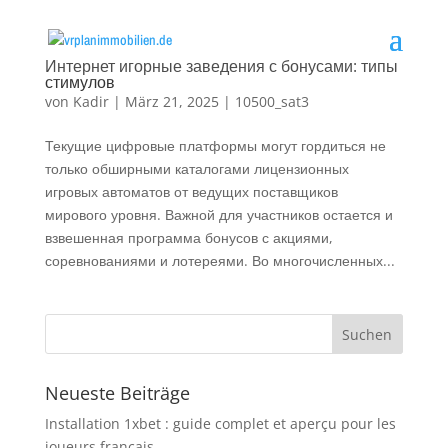
Интернет игорные заведения с бонусами: типы
стимулов
von
Kadir
|
März 21, 2025
|
10500_sat3
Текущие цифровые платформы могут гордиться не
только обширными каталогами лицензионных
игровых автоматов от ведущих поставщиков
мирового уровня. Важной для участников остается и
взвешенная программа бонусов с акциями,
соревнованиями и лотереями. Во многочисленных...
Neueste Beiträge
Installation 1xbet : guide complet et aperçu pour les
joueurs français