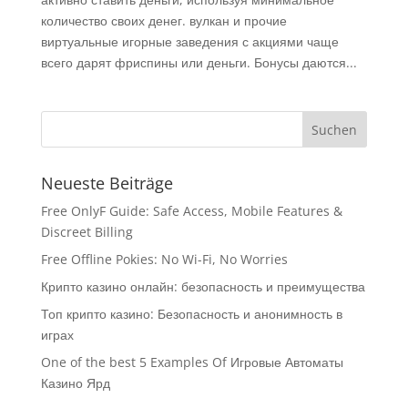
количество своих денег. вулкан и прочие
виртуальные игорные заведения с акциями чаще
всего дарят фриспины или деньги. Бонусы даются...
Neueste Beiträge
Free OnlyF Guide: Safe Access, Mobile Features &
Discreet Billing
Free Offline Pokies: No Wi-Fi, No Worries
Крипто казино онлайн: безопасность и преимущества
Топ крипто казино: Безопасность и анонимность в
играх
One of the best 5 Examples Of Игровые Автоматы
Казино Ярд