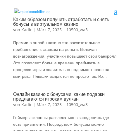
Каким образом получить отработать и снять
бонусы в виртуальном казино
von
Kadir
|
März 7, 2025
|
10500_wa3
Премии в онлайн-казино это восхитительное
прибавление к ставкам на деньги. Включая
вознаграждения, участники повышают свой банкролл.
Это позволяет больше времени пребывать в
процессе игры и значительно поднимает шанс на
выигрыш. Плюшки выдаются не просто так. Их...
Онлайн казино с бонусами: какие подарки
предлагаются игрокам вулкан
von
Kadir
|
März 7, 2025
|
10500_wa3
Геймеры склонны развлекаться в заведениях, где
есть привилегии. Посредством бонусам можно
активно ставить деньги, используя минимальное