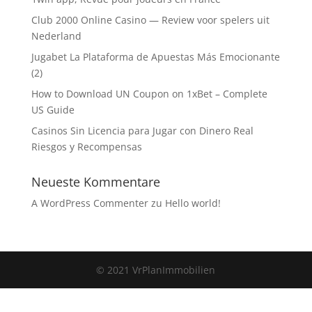
Club 2000 Online Casino — Review voor spelers uit
Nederland
Jugabet La Plataforma de Apuestas Más Emocionante
(2)
How to Download UN Coupon on 1xBet – Complete
US Guide
Casinos Sin Licencia para Jugar con Dinero Real
Riesgos y Recompensas
Neueste Kommentare
A WordPress Commenter
zu
Hello world!
© 2021 VrPlanImmobilien