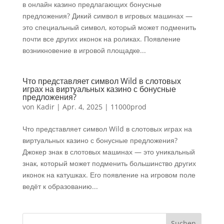
в онлайн казино предлагающих бонусные
предложения? Дикий символ в игровых машинах —
это специальный символ, который может подменить
почти все других иконок на роликах. Появление
возникновение в игровой площадке...
Что представляет символ Wild в слотовых
играх на виртуальных казино с бонусные
предложения?
von
Kadir
|
Apr. 4, 2025
|
11000prod
Что представляет символ Wild в слотовых играх на
виртуальных казино с бонусные предложения?
Джокер знак в слотовых машинах — это уникальный
знак, который может подменить большинство других
иконок на катушках. Его появление на игровом поле
ведёт к образованию...