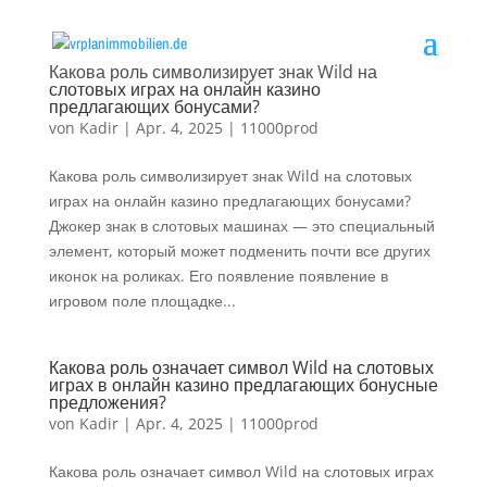
Какова роль символизирует знак Wild на
слотовых играх на онлайн казино
предлагающих бонусами?
von
Kadir
|
Apr. 4, 2025
|
11000prod
Какова роль символизирует знак Wild на слотовых
играх на онлайн казино предлагающих бонусами?
Джокер знак в слотовых машинах — это специальный
элемент, который может подменить почти все других
иконок на роликах. Его появление появление в
игровом поле площадке...
Какова роль означает символ Wild на слотовых
играх в онлайн казино предлагающих бонусные
предложения?
von
Kadir
|
Apr. 4, 2025
|
11000prod
Какова роль означает символ Wild на слотовых играх