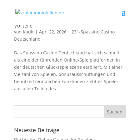
Spassino Casino Deutschland Attraktionen und
Vorteile
von
Kadir
|
Apr. 22, 2026
|
231-Spassino Casino
Deutschland
Das Spassino Casino Deutschland hat sich schnell
als eine der führenden Online-Spielplattformen in
der deutschen Glücksspielszene etabliert. Mit einer
Vielzahl von Spielen, bonusausschüttungen und
benutzerfreundlichen Funktionen zieht es Spieler
aus allen Teilen des...
Neueste Beiträge
Die besten Online Casinos für Spieler