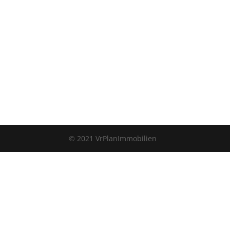
© 2021 VrPlanImmobilien