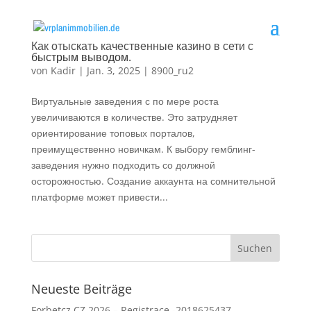
Как отыскать качественные казино в сети с
быстрым выводом.
von
Kadir
|
Jan. 3, 2025
|
8900_ru2
Виртуальные заведения с по мере роста
увеличиваются в количестве. Это затрудняет
ориентирование топовых порталов,
преимущественно новичкам. К выбору гемблинг-
заведения нужно подходить со должной
осторожностью. Создание аккаунта на сомнительной
платформе может привести...
Neueste Beiträge
Forbetcz CZ 2026 – Registrace -2018625437