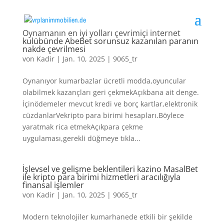
Oynamanın en iyi yolları çevrimiçi internet
kulübünde AbeBet sorunsuz kazanılan paranın
nakde çevrilmesi
von
Kadir
|
Jan. 10, 2025
|
9065_tr
Oynanıyor kumarbazlar ücretli modda,oyuncular
olabilmek kazançları geri çekmekAçıkbana ait denge.
İçinödemeler mevcut kredi ve borç kartlar,elektronik
cüzdanlarVekripto para birimi hesapları.Böylece
yaratmak rica etmekAçıkpara çekme
uygulaması,gerekli düğmeye tıkla...
İşlevsel ve gelişme beklentileri kazino MasalBet
ile kripto para birimi hizmetleri aracılığıyla
finansal işlemler
von
Kadir
|
Jan. 10, 2025
|
9065_tr
Modern teknolojiler kumarhanede etkili bir şekilde